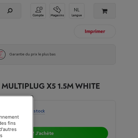
Compte
Magasins
Langue
Imprimer
Garantie du prix le plus bas
MULTIPLUG X5 1.5M WHITE
é limitée
-
Voir le stock
ionnement
des fins
d'autres
J'achète
es