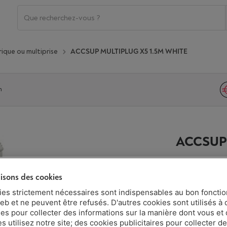
rique ou multiprise
ACCSUP MULTIPLUG X5 1.5M WHITE
n
ACCSUP 
lisons des cookies
Disponibilit
ies strictement nécessaires sont indispensables au bon fonct
€ 15,06
eb et ne peuvent être refusés. D'autres cookies sont utilisés à 
ues pour collecter des informations sur la manière dont vous et 
 utilisez notre site; des cookies publicitaires pour collecter d