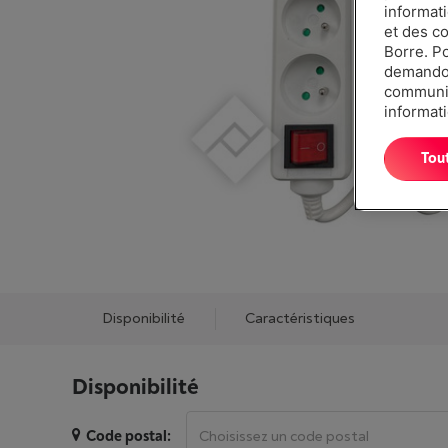
informat
et des c
Borre. P
demandon
communiq
informati
Tou
Disponibilité
Caractéristiques
Disponibilité
Code postal: