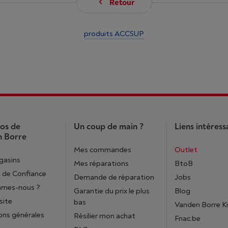
Retour
produits ACCSUP
os de
Un coup de main ?
Liens intéress
 Borre
Mes commandes
Outlet
gasins
Mes réparations
BtoB
 de Confiance
Demande de réparation
Jobs
mmes-nous ?
Garantie du prix le plus
Blog
site
bas
Vanden Borre K
ons générales
Résilier mon achat
Fnac.be