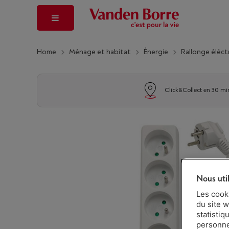
Home
Ménage et habitat
Énergie
Rallonge éléct
Click&Collect en 30 mi
Nous uti
Les cook
du site w
statistiq
personnes