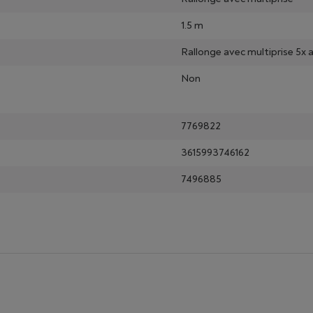
1.5 m
Rallonge avec multiprise 5x 
Non
7769822
3615993746162
7496885