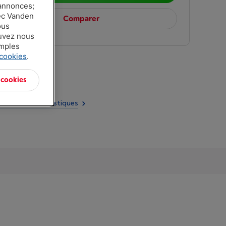
 annonces;
vec Vanden
Comparer
ous
ouvez nous
amples
 cookies
.
 cookies
 câble: 1.5 m
utes les caractéristiques