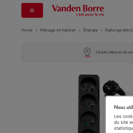
Home
Ménage et habitat
Énergie
Rallonge éléct
Click&Collect en 30 mi
Nous uti
Les cook
du site w
statistiq