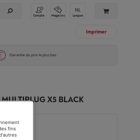
Compte
Magasins
Langue
Imprimer
Garantie du prix le plus bas
 MULTIPLUG X5 BLACK
ionnement
n
-
Voir le stock
des fins
d'autres