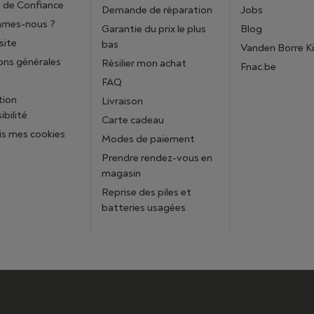
 de Confiance
Demande de réparation
Jobs
mmes-nous ?
Garantie du prix le plus
Blog
site
bas
Vanden Borre K
ons générales
Résilier mon achat
Fnac.be
FAQ
tion
Livraison
ibilité
Carte cadeau
is mes cookies
Modes de paiement
Prendre rendez-vous en
magasin
Reprise des piles et
batteries usagées