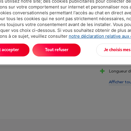
 utilisez notre site; des cookies publicitaires pour collecter d
Moins de 5 e
ions sur votre comportement sur internet et personnaliser nos
ookies conversationnels permettant l'accès au chat en direct a
our tous les cookies qui ne sont pas strictement nécessaires, n
s toujours votre consentement avant de les installer. Vous p
uer vos choix ci-dessous. Si vous souhaitez obtenir de plus 
ons à ce sujet, veuillez consulter
notre déclaration relative aux
t accepter
Tout refuser
Je choisis mes
Atouts
Longueur du
Afficher to