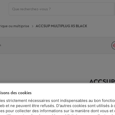
rique ou multiprise
ACCSUP MULTIPLUG X5 BLACK
n
ACCSUP
lisons des cookies
ies strictement nécessaires sont indispensables au bon fonct
Livré demai
eb et ne peuvent être refusés. D'autres cookies sont utilisés à 
€ 15,06
ues pour collecter des informations sur la manière dont vous et 