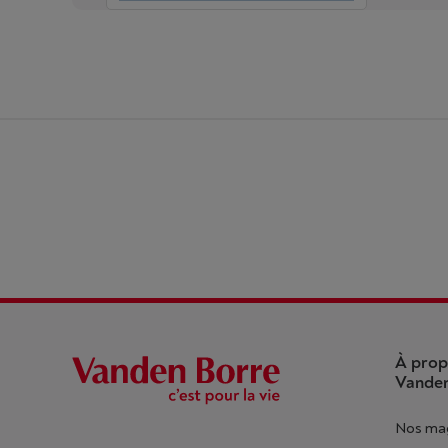
À prop
Vanden
Nos ma