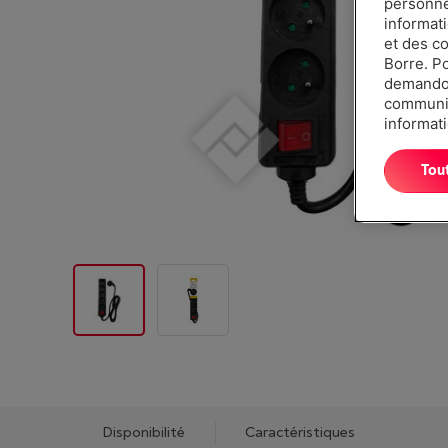
personnes
informat
et des c
Borre. P
demandon
communiq
informati
Tou
Disponibilité
Caractéristiques