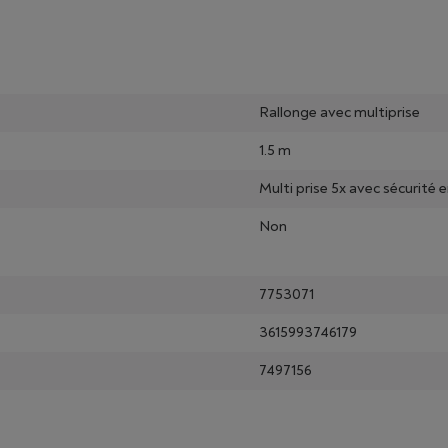
Rallonge avec multiprise
1.5 m
Multi prise 5x avec sécurité 
Non
7753071
3615993746179
7497156