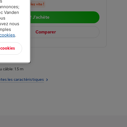
es
n stock, commandez vite !
 annonces;
vec Vanden
J'achète
ous
ouvez nous
amples
Comparer
 cookies
.
 cookies
 câble: 1.5 m
utes les caractéristiques