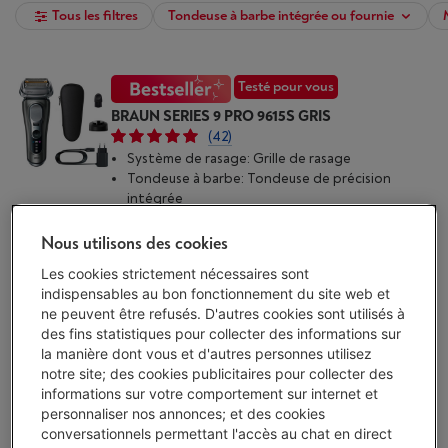
Tous les filtres
Tondeuse à barbe intégrée ou fournie
Testé pour vous
BRAUN SERIES 9 PRO 9615S GRIS
(42)
Système de rasage: Grille de rasage
Tondeuse à barbe: Tondeuse de précision
intégrée
Système suivi des contours: Dans 10 directions
Disponibilité limitée
-
Voir le stock
Nous utilisons des cookies
€ 299,00
Les cookies strictement nécessaires sont
indispensables au bon fonctionnement du site web et
J'achète
ne peuvent être refusés. D'autres cookies sont utilisés à
des fins statistiques pour collecter des informations sur
Comparer
la manière dont vous et d'autres personnes utilisez
notre site; des cookies publicitaires pour collecter des
informations sur votre comportement sur internet et
personnaliser nos annonces; et des cookies
conversationnels permettant l'accès au chat en direct
BRAUN SERIES 7 72-C1200S