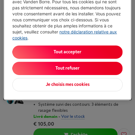
avec Vanden Borre. Pour tous les cookies qui ne sont
(28)
pas strictement nécessaires, nous demandons toujours
Système de rasage: Grille de rasage
votre consentement avant de les installer. Vous pouvez
Tondeuse à barbe: Non
nous communiquer vos choix ci-dessous. Si vous
Système suivi des contours: Flexible à 360°
souhaitez obtenir de plus amples informations à ce
Livré demain
-
Voir le stock
sujet, veuillez consulter
notre déclaration relative aux
€ 219,00
cookies
.
J'achète
Tout accepter
Comparer
Tout refuser
BRAUN SERIES 3 SHAVE
Je choisis mes cookies
(96)
Système de rasage: Grille de rasage
Tondeuse à barbe: Tondeuse à barbe fournie
Système suivi des contours: 3 éléments de
rasage flexibles
Livré demain
-
Voir le stock
€ 105,00
J'achète