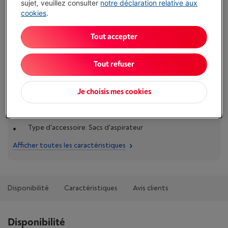
sujet, veuillez consulter
notre déclaration relative aux
€ 17,95
cookies
.
J'achète
Tout accepter
Comparer
Tout refuser
Je choisis mes cookies
Caractéristiques
Type d'accessoire: Sacs d'aspirateur
Afficher toutes les caractéristiques
Disponibilité
Caractéristiques
Avis clients
Disponibilité