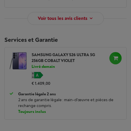
Samsung Galaxy
Notre puissant processeur est conçu pour libérer tout le
Voir tous les avis clients
potentiel de Galaxy AI pour les utilisateurs multitâches
intensifs, en alimentant un outil d’amélioration d'image
personnalisé qui affine et lisse les images à travers les
applications et le contenu en temps réel.
Services et Garantie
SAMSUNG GALAXY S26 ULTRA 5G
256GB COBALT VIOLET
Livré demain
€ 1.409,00
Garantie légale 2 ans
2 ans de garantie légale : main-d'œuvre et pièces de
rechange compris.
Toujours inclus
*Améliorations des performances de l'AP par rapport au Galaxy S25 Ultra. Le
s performances réelles dépendent de l'environnement de l'utilisateur, des c