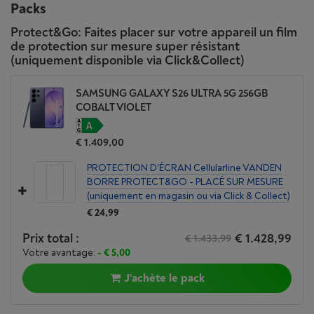
onditions et des logiciels et applications préinstallés.
Packs
Le premier Privacy Display sur
Protect&Go: Faites placer sur votre appareil un film
de protection sur mesure super résistant
mobile du monde
(uniquement disponible via Click&Collect)
Découvrez l’écran de confidentialité intégré au Galaxy
S26 Ultra. Lorsqu’il est activé, le Privacy Display protège
SAMSUNG GALAXY S26 ULTRA 5G 256GB
vos informations personnelles en masquant l’intégralité
COBALT VIOLET
de l’écran. Vous pouvez également choisir ce que vous
souhaitez masquer, par exemple certaines applications,
notifications ou codes PIN.
€ 1.409,00
PROTECTION D'ÉCRAN Cellularline VANDEN
BORRE PROTECT&GO - PLACÉ SUR MESURE
(uniquement en magasin ou via Click & Collect)
€ 24,99
Prix total :
€ 1.428,99
€ 1.433,99
Votre avantage:
- € 5,00
J'achète le pack
*La fonctionnalité Privacy Display contrôle l'angle de vision de l'écran pour li
miter la vision périphérique et peut être activée dans les paramètres. L'activ
ation pour des applications spécifiques est également disponible dans les ré