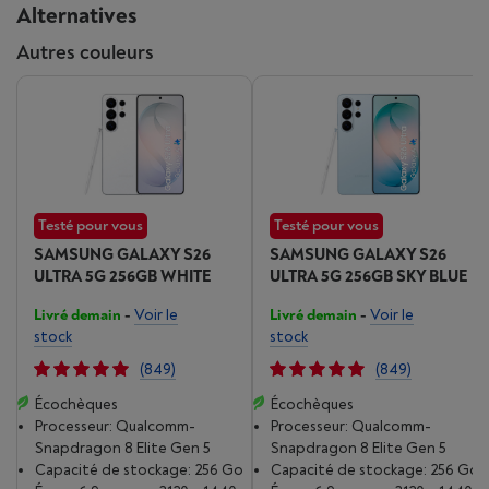
Alternatives
Des photos claires et
lumineuses, même la nuit
Autres couleurs
Des ouvertures plus larges pour une luminosité
améliorée de 47 % sur l'appareil photo large de 200 MP,
ainsi qu'une réduction du bruit, permettent de réaliser
des vidéos claires et détaillées, même dans des
environnements à faible luminosité
Testé pour vous
Testé pour vous
SAMSUNG GALAXY S26
SAMSUNG GALAXY S26
ULTRA 5G 256GB WHITE
ULTRA 5G 256GB SKY BLUE
Livré demain
-
Voir le
Livré demain
-
Voir le
stock
stock
(849)
(849)
Écochèques
Écochèques
Processeur: Qualcomm-
Processeur: Qualcomm-
Snapdragon 8 Elite Gen 5
Snapdragon 8 Elite Gen 5
Capacité de stockage: 256 Go
Capacité de stockage: 256 Go