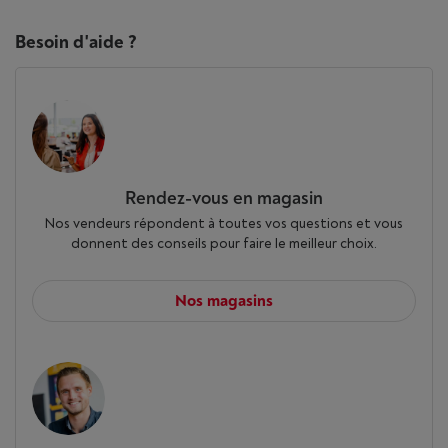
Obtenez une retouche photo rapide et facile en quelques
Besoin d'aide ?
mots et en utilisant l'AI. Ajoutez des objets, tels que des
accessoires sur les photos de votre animal de compagnie
en décrivant naturellement les modifications que vous
souhaitez apporter, et Galaxy AI réalisera votre vision en
quelques minutes.
Rendez-vous en magasin
Nos vendeurs répondent à toutes vos questions et vous
donnent des conseils pour faire le meilleur choix.
Nos magasins
Des photos aux autocollants
en un clin d'œil
Mélangez des croquis ou des photos avec des textes qui
correspondent à votre imagination. A partir d'une simple
description textuelle ou d'une ébauche de croquis,
Galaxy AI réalise les créations. Ensuite, ajoutez les