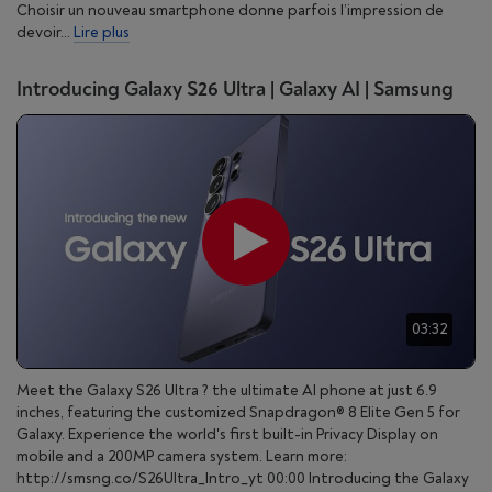
Choisir un nouveau smartphone donne parfois l’impression de
devoir...
Lire plus
Introducing Galaxy S26 Ultra | Galaxy AI | Samsung
*Les résultats peuvent varier en fonction de la luminosité et/ou des conditi
ons de prise de vue, notamment en cas de sujets multiples, de flou ou de suj
ets en mouvement.
*Par rapport aux modèles précédents.
03:32
Vidéo Super Steady. Même en
déplacement
Meet the Galaxy S26 Ultra ? the ultimate AI phone at just 6.9
inches, featuring the customized Snapdragon® 8 Elite Gen 5 for
La fonction Horizontal Lock de Super Steady associe des
Galaxy. Experience the world's first built-in Privacy Display on
angles optiques étendus à des capteurs gyroscopiques et
mobile and a 200MP camera system. Learn more:
d'accélération pour reconnaître la direction de la gravité
et maintenir vos prises de vue à niveau, même si vous
http://smsng.co/S26Ultra_Intro_yt 00:00 Introducing the Galaxy