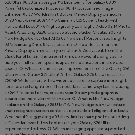
effectuez une rotation complète de 360°.
S26 Ultra 00:30 Snapdragon® 8 Elite Gen 5 for Galaxy 00:39
Powerful Customized Processor 00:47 Customized Image
Enhancer 00:57 World?s First Built-in Privacy Display on mobile
01:28 Next-Level 200MP Pro Camera 01:35 Super Steady with
Horizontal Lock 01:46 Nightography Low-Light Video 02:14 Photo
Assist AI Editing 02:30 Creative Studio Sticker Creation 02:43
Now Nudge Contextual AI 03:03 Now Brief Personalized Insights
03:15 Samsung Knox & Data Security Q: How do I turn on the
Privacy Display on my Galaxy S26 Ultra? A: Activate it from the
Quick Panel to dim the screen from side views, allowing you to
hide your full screen, specific apps, or notifications in crowded
spaces. Q: What are the camera improvements for the Galaxy S26
*Les résultats de la fonction Super Steady peuvent varier en fonction de la
Ultra vs the Galaxy S25 Ultra? A: The Galaxy S26 Ultra features a
méthode d'édition et/ou des conditions de prise de vue.
200MP Wide camera with a wider aperture to capture more light
for improved brightness. This next-level camera system, including
a 50MP Telephoto lens, ensures your Galaxy photography is
Haute résolution avec Ultra
clearer and more vibrant than ever. Q: What is the Now Nudge
200 MP
feature on the Galaxy S26 Ultra? A: Now Nudge is a new feature
Faites la 
perfection
that recognizes screen context to provide intelligent shortcuts.
Avec un capteur photo Wide de 200 MP amélioré par
alimenté par
Whether it's suggesting a 'Gallery' link to share photos or adding
ProVisual Engine, le Galaxy S26 Ultra est conçu pour
capturer les détails les plus fins. Les données d’images
a 'Calendar' event, this tool makes your Galaxy S26 Ultra
haute résolution sont analysées en temps réel afin de
experience effortless. Q: Which messaging apps are supported
préserver la netteté des textures et la clarté.
by Now Nudge? A: Text message prompts are currently available