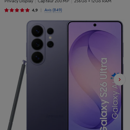
Privacy Display
Capteur 200 MP
256 Go + 12 Go RAM
4,9
Avis
(849)
|