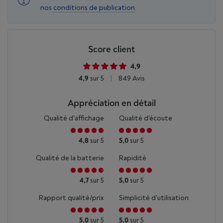
nos
conditions de publication
.
Score client
4,9
Un design raffiné
4,9
sur 5
|
849 Avis
Le nouveau design de la caméra de l'île ambiante
Fabriqué 
s'intègre parfaitement au reste de l'appareil pour une
d'un verre 
Appréciation en détail
finition raffinée.
l'eau, 
Qualité d'affichage
Qualité d'écoute
4,8
sur 5
5,0
sur 5
Qualité de la batterie
Rapidité
4,7
sur 5
5,0
sur 5
Rapport qualité/prix
Simplicité d'utilisation
Processeur personnalisé pour
5,0
sur 5
5,0
sur 5