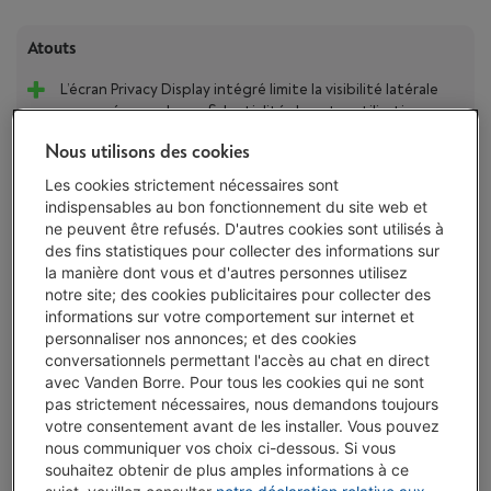
Atouts
L’écran Privacy Display intégré limite la visibilité latérale
pour préserver la confidentialité de votre utilisation en
public
Nous utilisons des cookies
La caméra principale 200 MP et ses diaphragmes élargis
Les cookies strictement nécessaires sont
améliorent netteté et luminosité en faible éclairage
indispensables au bon fonctionnement du site web et
ne peuvent être refusés. D'autres cookies sont utilisés à
Le design Cobalt Violet combiné au verre Gorilla Armor 2
des fins statistiques pour collecter des informations sur
et au cadre Armor Aluminum renforce l’élégance et la
la manière dont vous et d'autres personnes utilisez
robustesse
notre site; des cookies publicitaires pour collecter des
Stockage non extensible
informations sur votre comportement sur internet et
personnaliser nos annonces; et des cookies
Afficher toutes les caractéristiques
conversationnels permettant l'accès au chat en direct
avec Vanden Borre. Pour tous les cookies qui ne sont
pas strictement nécessaires, nous demandons toujours
votre consentement avant de les installer. Vous pouvez
Existe également dans d'autres couleurs
nous communiquer vos choix ci-dessous. Si vous
souhaitez obtenir de plus amples informations à ce