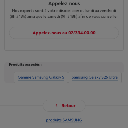
autocollants à votre clavier ou partagez-les avec vos
Appelez-nous
amis.
Nos experts sont à votre disposition du lundi au vendredi
Des suggestions en temps réel
(8h à 18h) ainsi que le samedi (9h à 18h) afin de vous conseiller.
quand vous en avez besoin
La nouvelle fonctionnalité Now Nudge peut détecter le
Appelez-nous au 02/334.00.00
contexte sur votre écran et vous proposer des raccourcis
utiles. Elle minimise intelligemment les étapes de votre
prochaine action et propose même des suggestions de
remplissage automatique.
Produits associés :
Gamme Samsung Galaxy S
Samsung Galaxy S26 Ultra
S
Retour
Privacy
produits SAMSUNG
Notre moteur de données