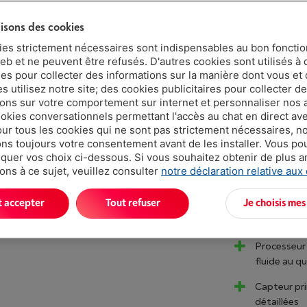
€ 239,
lisons des cookies
Ou
payer pa
ies strictement nécessaires sont indispensables au bon fonct
Attention, e
eb et ne peuvent être refusés. D'autres cookies sont utilisés à 
ues pour collecter des informations sur la manière dont vous et 
 utilisez notre site; des cookies publicitaires pour collecter d
ions sur votre comportement sur internet et personnaliser nos
ookies conversationnels permettant l'accès au chat en direct a
our tous les cookies qui ne sont pas strictement nécessaires, n
s toujours votre consentement avant de les installer. Vous p
uer vos choix ci-dessous. Si vous souhaitez obtenir de plus 
ons à ce sujet, veuillez consulter
notre déclaration relative aux
Atouts
t accepter
Tout refuser
Je choisis mes
Écran AMOL
atteindre 5
Processeur
fluide au q
Capteur pri
détaillées