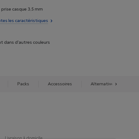
 prise casque 3,5 mm
utes les caractéristiques
t dans d'autres couleurs
Packs
Accessoires
Alternatives
No
Livraison à domicile