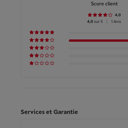
Score client
4,0
4,0
sur 5
|
1 Avis
Services et Garantie