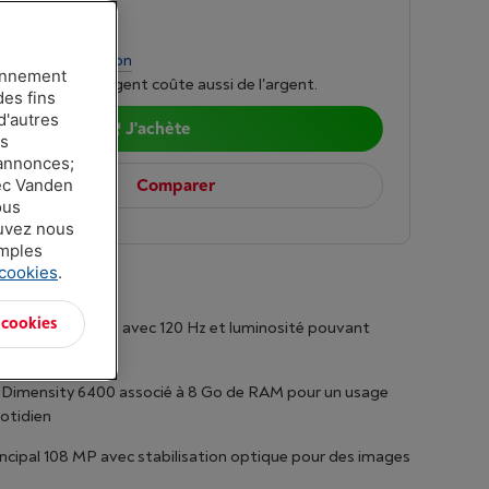
00
r mois
-
Simulation
ionnement
mprunter de l'argent coûte aussi de l'argent.
des fins
d'autres
J'achète
es
 annonces;
vec Vanden
Comparer
ous
ouvez nous
amples
 cookies
.
 cookies
ED 6,78 pouces avec 120 Hz et luminosité pouvant
000 nits
 Dimensity 6400 associé à 8 Go de RAM pour un usage
uotidien
ncipal 108 MP avec stabilisation optique pour des images