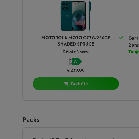
MOTOROLA MOTO G77 8/256GB
Garan
SHADED SPRUCE
2 ans
Délai >3 sem.
Toujo
€ 239,00
J'achète
Packs