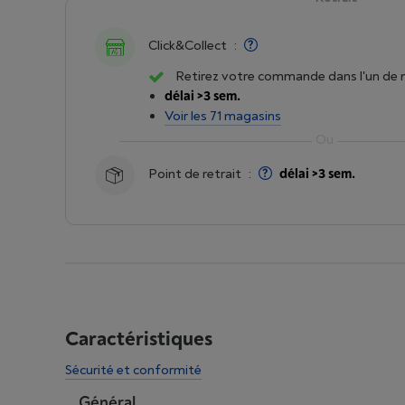
Click&Collect
:
Retirez votre commande dans l'un de 
délai >3 sem.
Voir les 71 magasins
Point de retrait
:
délai >3 sem.
Caractéristiques
Sécurité et conformité
Général