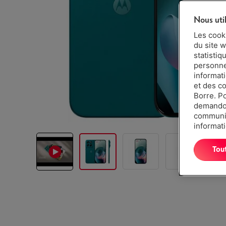
Nous uti
Les cook
du site w
statistiq
personnes
informat
et des c
Borre. P
demandon
communiq
informati
Tou