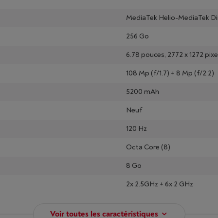
MediaTek Helio-MediaTek D
256 Go
6.78 pouces, 2772 x 1272 pi
108 Mp (f/1.7) + 8 Mp (f/2.2)
5200 mAh
Neuf
120 Hz
Octa Core (8)
8 Go
2x 2.5GHz + 6x 2 GHz
Voir toutes les caractéristiques