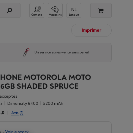
Compte
Magasins
Langue
Imprimer
Un service après-vente sans pareil
PHONE MOTOROLA MOTO
256GB SHADED SPRUCE
acceptés
z
Dimensity 6400
5200 mAh
4,0
|
Avis
(1)
.
-
Voir le stock