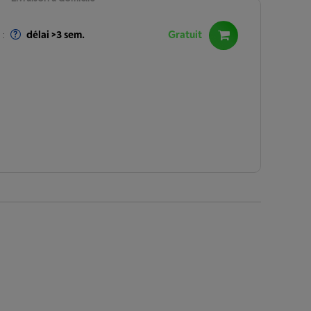
:
délai >3 sem.
Gratuit