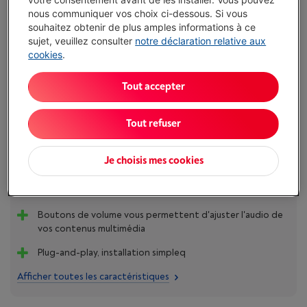
€ 39,99
nous communiquer vos choix ci-dessous. Si vous
souhaitez obtenir de plus amples informations à ce
J'achète
sujet, veuillez consulter
notre déclaration relative aux
cookies
.
Comparer
Tout accepter
Tout refuser
´Contrôle total sur vos présentations´
Je choisis mes cookies
Rechargeable via USB-A et USB-C grâce à l'adaptateur
inclus
Boutons de volume vous permettent d'ajuster l'audio de
vos contenus multimédia
Plug-and-play, installation simpleq
Afficher toutes les caractéristiques