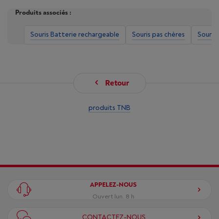
Produits associés :
Souris Batterie rechargeable
Souris pas chères
Souris 
Retour
produits TNB
APPELEZ-NOUS
Ouvert lun. 8 h
CONTACTEZ-NOUS