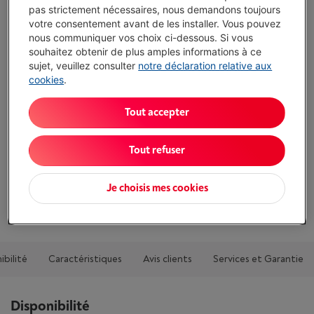
pas strictement nécessaires, nous demandons toujours
€ 39,99
votre consentement avant de les installer. Vous pouvez
nous communiquer vos choix ci-dessous. Si vous
J'achète
souhaitez obtenir de plus amples informations à ce
sujet, veuillez consulter
notre déclaration relative aux
cookies
.
Comparer
Tout accepter
Atouts
Tout refuser
Type: Switch Ethernet
Je choisis mes cookies
Afficher toutes les caractéristiques
ibilité
Caractéristiques
Avis clients
Services et Garantie
Disponibilité