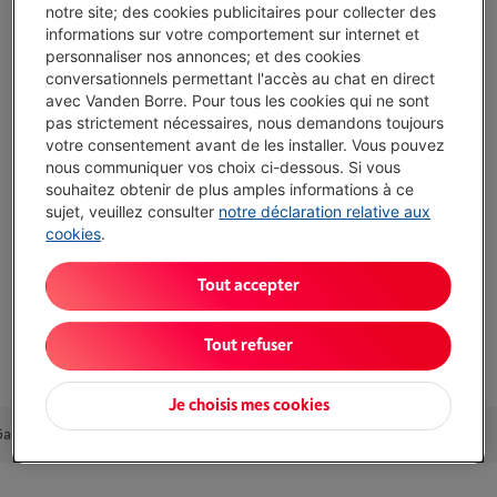
notre site; des cookies publicitaires pour collecter des
faites du multitâche sans ralentissement
informations sur votre comportement sur internet et
personnaliser nos annonces; et des cookies
Polyvalence : cet iPad est compatible avec certains Apple
conversationnels permettant l'accès au chat en direct
Pencil et Magic Keyboard Folio, parfait pour la prise de
avec Vanden Borre. Pour tous les cookies qui ne sont
notes et le dessin
pas strictement nécessaires, nous demandons toujours
Appareil photo arrière grand-angle 12 MP : capturez des
votre consentement avant de les installer. Vous pouvez
photos et des vidéos de haute qualité, idéal pour la
nous communiquer vos choix ci-dessous. Si vous
numérisation de documents et la création de contenu 4K
souhaitez obtenir de plus amples informations à ce
sujet, veuillez consulter
notre déclaration relative aux
Afficher toutes les caractéristiques
cookies
.
Tout accepter
Existe également dans d'autres couleurs
Tout refuser
Je choisis mes cookies
Garantie
Packs
Accessoires
Alternatives
Nos conseils