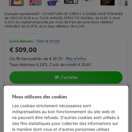
Exemple représentatif : OUVERTURE DE CRÉDIT À DURÉE INDÉTERMINÉE
de 1.500,00 EUR à un TAUX ANNUEL EFFECTIF GLOBAL de 14,50 % dont
0,02% du capital emprunté par mois de frais de carte (taux débiteur
VARIABLE de 14,23%), et un taux débiteur de 6,24%.
Livré demain
-
Voir le stock
€ 509,00
Ou 18 mensualités de € 29,70 -
Plus d'infos
Taux débiteur 6,24%, Coût du crédit € 25,60
J'achète
Comparer
Nous utilisons des cookies
Les cookies strictement nécessaires sont
indispensables au bon fonctionnement du site web et
ne peuvent être refusés. D'autres cookies sont utilisés à
Atouts
des fins statistiques pour collecter des informations sur
la manière dont vous et d'autres personnes utilisez
Puce A16 : exécutez des applications exigeantes et de