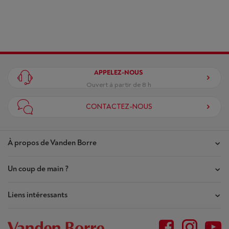
APPELEZ-NOUS
Ouvert à partir de 8 h
CONTACTEZ-NOUS
À propos de Vanden Borre
Un coup de main ?
Nos magasins
Contrat de Confiance
Liens intéressants
Mes commandes
Qui sommes-nous ?
Mes réparations
Outlet
Plan du site