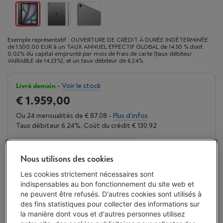
Exemple représentatif : OUVERTURE DE CRÉDIT À DURÉE INDÉTERMINÉE
de 1.500,00 EUR à un TAUX ANNUEL EFFECTIF GLOBAL de 14,50 % dont
0,02% du capital emprunté par mois de frais de carte (taux débiteur
VARIABLE de 14,23%), et un taux débiteur de 6,24%.
Livré demain
-
Voir le stock
€ 1.959,00
Ou 24 mensualités de € 87,08 -
Plus d'infos
Taux débiteur 6,24%, Coût du crédit € 130,92
Moins de 5 en stock, commandez vite !
Nous utilisons des cookies
J'achète
Les cookies strictement nécessaires sont
indispensables au bon fonctionnement du site web et
Comparer
ne peuvent être refusés. D'autres cookies sont utilisés à
des fins statistiques pour collecter des informations sur
la manière dont vous et d'autres personnes utilisez