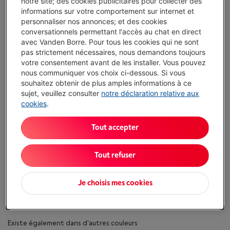
notre site; des cookies publicitaires pour collecter des
informations sur votre comportement sur internet et
Atouts
personnaliser nos annonces; et des cookies
conversationnels permettant l'accès au chat en direct
Avec la puissance de la puce M4, vous profitez d'une
avec Vanden Borre. Pour tous les cookies qui ne sont
réactivité instantanée, peu importe le nombre d'onglets
pas strictement nécessaires, nous demandons toujours
ouverts
votre consentement avant de les installer. Vous pouvez
Ce format de 13 pouces vous offre un espace de travail
nous communiquer vos choix ci-dessous. Si vous
aussi généreux que celui d'un ordinateur portable
souhaitez obtenir de plus amples informations à ce
traditionnel
sujet, veuillez consulter
notre déclaration relative aux
cookies
.
Grâce à ce 1 To de mémoire, vous gardez toute votre
bibliothèque de photos et vidéos haute définition avec
Tout accepter
vous
Pour une fluidité encore plus poussée dans les jeux
Tout refuser
d'action, un modèle avec un taux de rafraîchissement
supérieur serait idéal
Je choisis mes cookies
Afficher toutes les caractéristiques
Existe également dans d'autres couleurs