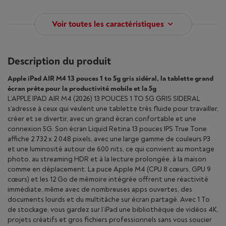
Voir toutes les caractéristiques
Description du produit
Apple iPad AIR M4 13 pouces 1 to 5g gris sidéral, la tablette grand
écran prête pour la productivité mobile et la 5g
L’APPLE IPAD AIR M4 (2026) 13 POUCES 1 TO 5G GRIS SIDERAL
s’adresse à ceux qui veulent une tablette très fluide pour travailler,
créer et se divertir, avec un grand écran confortable et une
connexion 5G. Son écran Liquid Retina 13 pouces IPS True Tone
affiche 2 732 x 2 048 pixels, avec une large gamme de couleurs P3
et une luminosité autour de 600 nits, ce qui convient au montage
photo, au streaming HDR et à la lecture prolongée, à la maison
comme en déplacement. La puce Apple M4 (CPU 8 cœurs, GPU 9
cœurs) et les 12 Go de mémoire intégrée offrent une réactivité
immédiate, même avec de nombreuses apps ouvertes, des
documents lourds et du multitâche sur écran partagé. Avec 1 To
de stockage, vous gardez sur l’iPad une bibliothèque de vidéos 4K,
projets créatifs et gros fichiers professionnels sans vous soucier