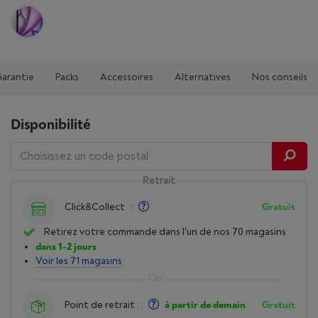
Garantie
Packs
Accessoires
Alternatives
Nos conseils
Disponibilité
Retrait
Click&Collect
:
Gratuit
Retirez votre commande dans l'un de nos 70 magasins
dans 1-2 jours
Voir les 71 magasins
Point de retrait
:
à partir de demain
Gratuit