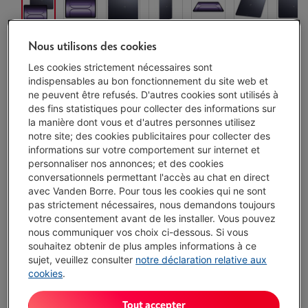
Exemple représentatif : OUVERTURE DE CRÉDIT À DURÉE INDÉTERMINÉE
Nous utilisons des cookies
de 1.500,00 EUR à un TAUX ANNUEL EFFECTIF GLOBAL de 14,50 % dont
0,02% du capital emprunté par mois de frais de carte (taux débiteur
Les cookies strictement nécessaires sont
VARIABLE de 14,23%), et un taux débiteur de 6,24%.
indispensables au bon fonctionnement du site web et
ne peuvent être refusés. D'autres cookies sont utilisés à
Disponibilité limitée
-
Voir le stock
des fins statistiques pour collecter des informations sur
la manière dont vous et d'autres personnes utilisez
€ 549,00
notre site; des cookies publicitaires pour collecter des
Ou 18 mensualités de € 32,04 -
Plus d'infos
informations sur votre comportement sur internet et
Taux débiteur 6,24%, Coût du crédit € 27,72
personnaliser nos annonces; et des cookies
conversationnels permettant l'accès au chat en direct
J'achète
avec Vanden Borre. Pour tous les cookies qui ne sont
pas strictement nécessaires, nous demandons toujours
votre consentement avant de les installer. Vous pouvez
Comparer
nous communiquer vos choix ci-dessous. Si vous
souhaitez obtenir de plus amples informations à ce
sujet, veuillez consulter
notre déclaration relative aux
cookies
.
Digital Service Pack Start
Tout accepter
3 services exclusifs: sécurisation des données, protection et