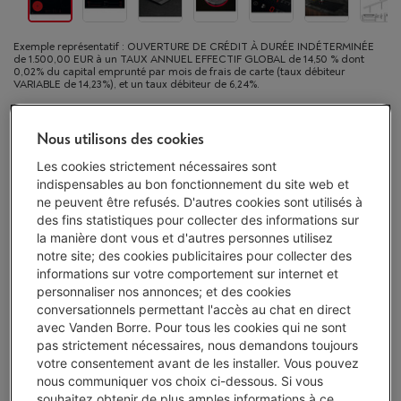
Exemple représentatif : OUVERTURE DE CRÉDIT À DURÉE INDÉTERMINÉE
de 1.500,00 EUR à un TAUX ANNUEL EFFECTIF GLOBAL de 14,50 % dont
0,02% du capital emprunté par mois de frais de carte (taux débiteur
VARIABLE de 14,23%), et un taux débiteur de 6,24%.
Disponible
-
Voir le stock
Nous utilisons des cookies
€ 649,00
Les cookies strictement nécessaires sont
Ou 24 mensualités de € 28,85 -
Plus d'infos
indispensables au bon fonctionnement du site web et
Taux débiteur 6,24%, Coût du crédit € 43,40
ne peuvent être refusés. D'autres cookies sont utilisés à
des fins statistiques pour collecter des informations sur
la manière dont vous et d'autres personnes utilisez
J'achète
notre site; des cookies publicitaires pour collecter des
informations sur votre comportement sur internet et
Comparer
personnaliser nos annonces; et des cookies
conversationnels permettant l'accès au chat en direct
avec Vanden Borre. Pour tous les cookies qui ne sont
pas strictement nécessaires, nous demandons toujours
Vanden Borre Life Gros électro
votre consentement avant de les installer. Vous pouvez
nous communiquer vos choix ci-dessous. Si vous
Prolongez la durée de vie de vos appareils avec un seul
souhaitez obtenir de plus amples informations à ce