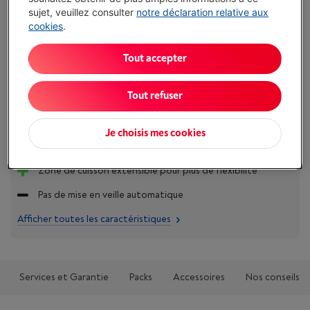
abonnement
sujet, veuillez consulter
notre déclaration relative aux
Ce produit serait couvert
15 ans
après votre achat.
cookies
.
€ 14,99
/ mois
Plus d'infos
Tout accepter
Atouts
Tout refuser
Bouton pause pratique (Stop & Go)
Système OptiHeat avec perte minimale de chaleur
Je choisis mes cookies
résiduelle
Zone de cuisson extensible pour plus de flexibilité
Pas de mise en veille automatique
Afficher toutes les caractéristiques
Services et Garantie
Packs
Accessoires
Nos conseils