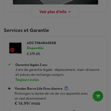
Voir plus d'info
Services et Garantie
AEG TN64RA00XB
AEG TN64RA00XB
300 RADIANT HOB
Disponible
€ 379,00
TAQUE
Garantie légale 2 ans
VITROCÉRAMIQUE
2 ans de garantie légale : déplacement, main-d'oeuvre
et pièces de rechange compris.
Toujours inclus
60 CM
Vanden Borre Life Gros électro
Prolongez la durée de vie de vos appareils avec
Ouvrez le champ des possibles, en
un seul abonnement
€ 14,99
/ mois
cuisine