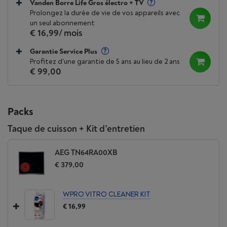
Vanden Borre Life Gros électro + TV
Prolongez la durée de vie de vos appareils avec
Cette grande table de cuisson dispose à la fois
un seul abonnement
d'une zone modulable et d'une zone ovale
€ 16,99
/ mois
multifonction, ce qui vous permet d'utiliser des
Garantie Service Plus
casseroles de toutes tailles et de toutes formes
Profitez d'une garantie de 5 ans au lieu de 2 ans
pour cuisiner.
€ 99,00
Packs
Optimisez votre temps, grâce
Taque de cuisson + Kit d'entretien
à une utilisation efficace de
AEG TN64RA00XB
l'énergie
€ 379,00
Optimisez votre temps, grâce à la fonction Automax
WPRO VITRO CLEANER KIT
de cette taque de cuisson. Elle chauffe votre table
€ 16,99
de cuisson très rapidement, pour que vous puissiez
commencer à cuisiner immédiatement.