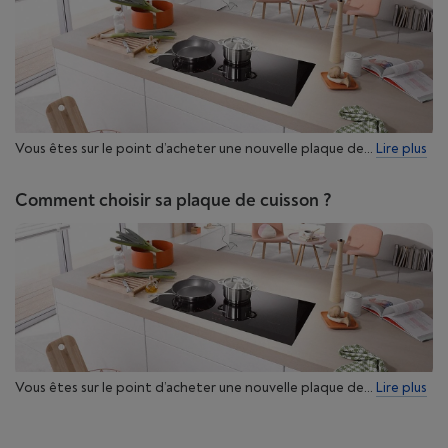
Caractéristiques
Type de cadre: No
Commandes TouchControl
Zone avant gauche : 2300W/210mm
Zone arrière gauche : 1200W/145mm
Vous êtes sur le point d’acheter une nouvelle plaque de...
Lire plus
Zone avant droite : 1200W/145mm
Comment choisir sa plaque de cuisson ?
Vergelijkingstabel
Vous êtes sur le point d’acheter une nouvelle plaque de...
Lire plus
AEG HK624000XB
AEG TN64RA00XB
3000 Radiant Hob
300 Radiant Hob
vitrokeramische
vitrokeramische