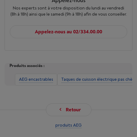
Appelez-nous
Nos experts sont à votre disposition du lundi au vendredi
Kleur glas
Zwart
Zwart
(8h à 18h) ainsi que le samedi (9h à 18h) afin de vous conseiller.
Kookzones
4
4
Appelez-nous au 02/334.00.00
FlexiBridge
Nee
Nee
Hob2Hood
Nee
Nee
Produits associés :
Stop&Go / Pauze
Nee
Nee
AEG encastrables
Taques de cuisson électrique pas chère
Kinderbeveiliging
Ja
Ja
Timer op alle
Retour
kookzones
Nee
Ja
Booster
produits AEG
Nee
Nee