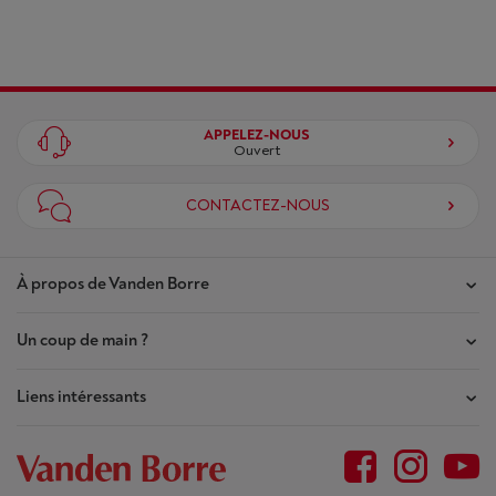
Type bediening
Sparrow
Falcon
Restwarmte indicatie
Ja
Ja
APPELEZ-NOUS
Ouvert
Documents
CONTACTEZ-NOUS
À propos de Vanden Borre
Un coup de main ?
USER
Nos magasins
MANUAL_1
Contrat de Confiance
Liens intéressants
Mes commandes
Qui sommes-nous ?
Spécifications techniques
Mes réparations
Outlet
Plan du site
Demande de réparation