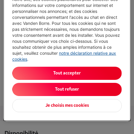
informations sur votre comportement sur internet et
Atouts
personnaliser nos annonces; et des cookies
conversationnels permettant l'accès au chat en direct
4 foyers radiants, 9 niveaux : flexibilité pour mijoter, saisir
avec Vanden Borre. Pour tous les cookies qui ne sont
ou faire bouillir au quotidien.
pas strictement nécessaires, nous demandons toujours
votre consentement avant de les installer. Vous pouvez
Commandes tactiles + minuteur : réglages précis et arrêt
nous communiquer vos choix ci-dessous. Si vous
automatique pratique sur chaque foyer.
souhaitez obtenir de plus amples informations à ce
sujet, veuillez consulter
notre déclaration relative aux
Niche 56 x 49 cm : remplacement facile d’une ancienne
cookies
.
taque vitrocéramique 60 cm.
Vitrocéramique classique : chauffe plus lente et inertie
Tout accepter
plus forte qu’une taque à induction moderne.
Afficher toutes les caractéristiques
Tout refuser
Je choisis mes cookies
Services et Garantie
Packs
Accessoires
Nos conseils
Disponibilité