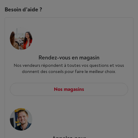
kookplaat 60 cm
kookplaat 60 cm
Besoin d'aide ?
Product bekijken
Rendez-vous en magasin
Series
Nos vendeurs répondent à toutes vos questions et vous
300
3000
donnent des conseils pour faire le meilleur choix.
Kookplaat
keramische
keramische
Nos magasins
Uitsnijmaat, breedte
(in mm)
560
560
Breedte (in mm)
576
576
Type kader
Super Flat XL - inox kader
Promise XL - inox kader