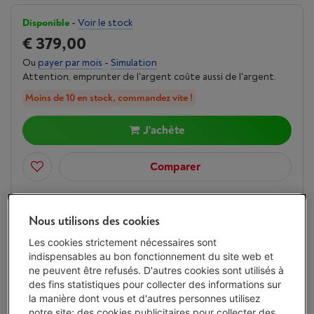
Disponible
-
Voir le stock
€ 379,00
Ou
payer par mois
-
Simulation
Attention, emprunter de l'argent coûte aussi de l'argent.
Moins de 10 en stock, commandez vite !
J'achète
Comparer
Nous utilisons des cookies
Vanden Borre Life Gros électro
Les cookies strictement nécessaires sont
Prolongez la durée de vie de vos appareils avec un seul
indispensables au bon fonctionnement du site web et
abonnement
ne peuvent être refusés. D'autres cookies sont utilisés à
Ce produit serait couvert
15 ans
après votre achat.
des fins statistiques pour collecter des informations sur
€ 14,99
/ mois
Plus d'infos
la manière dont vous et d'autres personnes utilisez
notre site; des cookies publicitaires pour collecter des