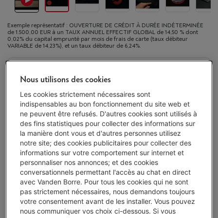
Exemple représentatif : OUVERTURE DE CRÉDIT À DURÉE INDÉTERMINÉE
de 1.500,00 EUR à un TAUX ANNUEL EFFECTIF GLOBAL de 14,50 % dont
0,02% du capital emprunté par mois de frais de carte (taux débiteur
VARIABLE de 14,23%), et un taux débiteur de 6,24%.
Disponible à partir du lun. 17 août
-
Voir le stock
Nous utilisons des cookies
€ 749,00
Les cookies strictement nécessaires sont
Ou 24 mensualités de € 33,29 -
Plus d'infos
indispensables au bon fonctionnement du site web et
Taux débiteur 6,24%, Coût du crédit € 49,96
ne peuvent être refusés. D'autres cookies sont utilisés à
des fins statistiques pour collecter des informations sur
J'achète
la manière dont vous et d'autres personnes utilisez
notre site; des cookies publicitaires pour collecter des
informations sur votre comportement sur internet et
Comparer
personnaliser nos annonces; et des cookies
conversationnels permettant l'accès au chat en direct
avec Vanden Borre. Pour tous les cookies qui ne sont
pas strictement nécessaires, nous demandons toujours
Vanden Borre Life Gros électro
votre consentement avant de les installer. Vous pouvez
nous communiquer vos choix ci-dessous. Si vous
Prolongez la durée de vie de vos appareils avec un seul