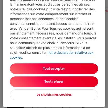
la manière dont vous et d'autres personnes utilisez
notre site; des cookies publicitaires pour collecter des
Tous les filtres
Type
Prix
Avis client
Dis
informations sur votre comportement sur internet et
personnaliser nos annonces; et des cookies
conversationnels permettant l'accès au chat en direct
Web only
avec Vanden Borre. Pour tous les cookies qui ne sont
pas strictement nécessaires, nous demandons toujours
MIELE CS 7101-1 FL
votre consentement avant de les installer. Vous pouvez
Type: Taque de cuisson au gaz
nous communiquer vos choix ci-dessous. Si vous
Nombre de niveaux de puissance: Réglable en
souhaitez obtenir de plus amples informations à ce
continu
sujet, veuillez consulter
notre déclaration relative aux
Puissance zone 1: 4500 W
cookies
.
Disponible
-
Voir le stock
€ 1.539,00
Tout accepter
J'achète
Tout refuser
Comparer
Je choisis mes cookies
MIELE CS 7612 FL
Type: Taque à induction