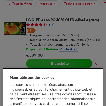
Tous les filtres
Marques
Technologie d’écran
T
LG OLED 4K 55 POUCES OLED55B56LA (2025)
(14)
Diagonale de l'écran: 55 " (139 cm)
Résolution d'écran: 3840 x 2160 pixels (4K UHD)
Taux de rafraîchissement: Jusqu'à 120 Hz
Disponibilité limitée
-
Voir le stock
€ 799,00
J'achète
Comparer
Nous utilisons des cookies
Les cookies strictement nécessaires sont
indispensables au bon fonctionnement du site web et
ne peuvent être refusés. D'autres cookies sont utilisés à
LG C6 OLED EVO 4K 55 POUCES OLED55C69LB
des fins statistiques pour collecter des informations sur
(2026)
la manière dont vous et d'autres personnes utilisez