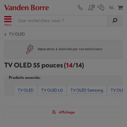
Menu
TV OLED
Réparation à domicile par nos techniciens
TV OLED 55 pouces
(
14
/14)
Produits associés:
TV OLED
TV OLED LG
TV OLED Samsung
TV OLED 
Affichage