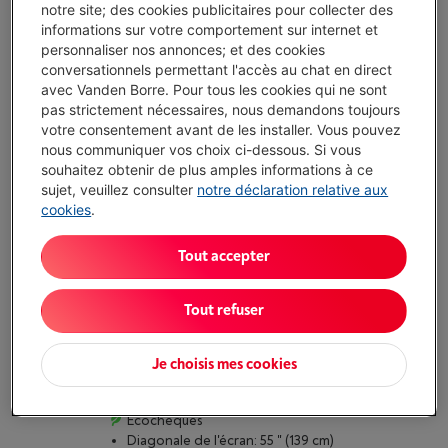
(6)
notre site; des cookies publicitaires pour collecter des
informations sur votre comportement sur internet et
Diagonale de l'écran: 55 " (139 cm)
personnaliser nos annonces; et des cookies
Résolution d'écran: 3840 x 2160 pixels (4K UHD)
conversationnels permettant l'accès au chat en direct
Taux de rafraîchissement: 120 Hz (Jusqu'à 165 Hz)
avec Vanden Borre. Pour tous les cookies qui ne sont
Disponible
-
Voir le stock
pas strictement nécessaires, nous demandons toujours
€ 1.899,00
votre consentement avant de les installer. Vous pouvez
nous communiquer vos choix ci-dessous. Si vous
Cashback LG: € 100,00
souhaitez obtenir de plus amples informations à ce
€ 1.799,00
Après cashback :
sujet, veuillez consulter
notre déclaration relative aux
cookies
.
J'achète
Tout accepter
Comparer
Tout refuser
LG G6 OLED EVO 4K 55 POUCES OLED55G69LS
(2026)
Je choisis mes cookies
(20)
Écochèques
Diagonale de l'écran: 55 " (139 cm)