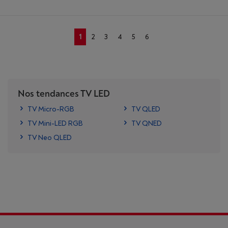
1
2
3
4
5
6
Nos tendances TV LED
TV Micro-RGB
TV QLED
TV Mini-LED RGB
TV QNED
TV Neo QLED