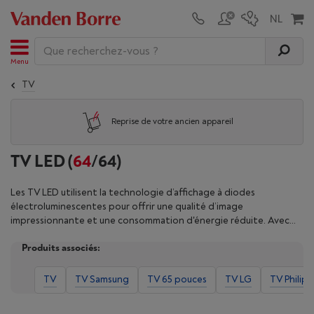
Menu
TV
Reprise de votre ancien appareil
TV LED
(
64
/64)
Les TV LED utilisent la technologie d’affichage à diodes
électroluminescentes pour offrir une qualité d’image
impressionnante et une consommation d'énergie réduite. Avec
leur rétroéclairage LED, ces télévisions offrent des niveaux de
Produits associés:
luminosité élevés, des couleurs vives et un contraste amélioré,
garantissant ainsi une expérience visuelle immersive pour tous les
contenus. À la différence des TV traditionnelles, les TV LED sont
TV
TV Samsung
TV 65 pouces
TV LG
TV Philips
plus fines et plus légères, ce qui les rend faciles à installer dans
n'importe quel espace. Polyvalentes et abordables, les TV LED