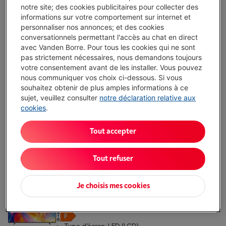
notre site; des cookies publicitaires pour collecter des
informations sur votre comportement sur internet et
personnaliser nos annonces; et des cookies
SONY BRAVIA LED HD 32 POUCES
conversationnels permettant l'accès au chat en direct
KD32W804PAEP
avec Vanden Borre. Pour tous les cookies qui ne sont
(213)
pas strictement nécessaires, nous demandons toujours
votre consentement avant de les installer. Vous pouvez
nous communiquer vos choix ci-dessous. Si vous
Type d'écran: LED (LCD)
souhaitez obtenir de plus amples informations à ce
Diagonale de l'écran: 32 " (80 cm)
sujet, veuillez consulter
notre déclaration relative aux
Résolution d'écran: 1366 x 768 pixels (WXGA)
cookies
.
Disponible
-
Voir le stock
€ 379,00
Tout accepter
J'achète
Tout refuser
Comparer
Je choisis mes cookies
SAMSUNG MINI LED 4K 50 POUCES M72H
(2026)