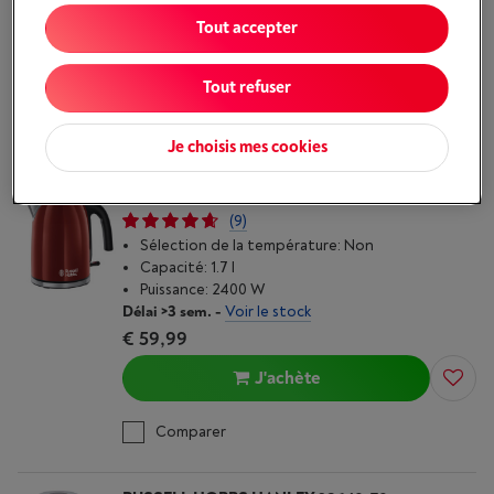
Disponible
-
Voir le stock
Tout accepter
€ 57,99
J'achète
Tout refuser
Comparer
Je choisis mes cookies
RUSSELL HOBBS COLOURS PLUS 20412-70
(9)
Sélection de la température: Non
Capacité: 1.7 l
Puissance: 2400 W
Délai >3 sem.
-
Voir le stock
€ 59,99
J'achète
Comparer