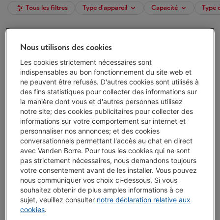
Tous les filtres
Type d'appareil
Capacité
Type 
RUSSELL HOBBS TEXTURES PLUS 22591-70
Nous utilisons des cookies
(3)
Sélection de la température: Non
Les cookies strictement nécessaires sont
Capacité: 1.7 l
indispensables au bon fonctionnement du site web et
Puissance: 2400 W
ne peuvent être refusés. D'autres cookies sont utilisés à
Disponible
-
Voir le stock
des fins statistiques pour collecter des informations sur
la manière dont vous et d'autres personnes utilisez
€ 29,99
notre site; des cookies publicitaires pour collecter des
J'achète
informations sur votre comportement sur internet et
personnaliser nos annonces; et des cookies
conversationnels permettant l'accès au chat en direct
Comparer
avec Vanden Borre. Pour tous les cookies qui ne sont
pas strictement nécessaires, nous demandons toujours
votre consentement avant de les installer. Vous pouvez
RUSSELL HOBBS INSPIRE 24360-70
nous communiquer vos choix ci-dessous. Si vous
(2)
souhaitez obtenir de plus amples informations à ce
Sélection de la température: Non
sujet, veuillez consulter
notre déclaration relative aux
Capacité: 1.7 l
cookies
.
Puissance: 2400 W