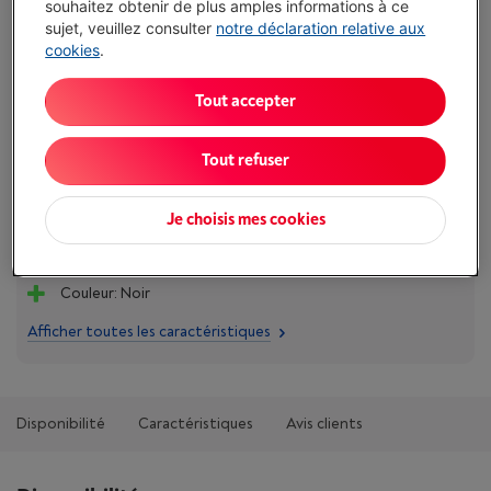
€ 108,99
souhaitez obtenir de plus amples informations à ce
sujet, veuillez consulter
notre déclaration relative aux
Ou
payer par mois
-
Simulation
cookies
.
Attention, emprunter de l'argent coûte aussi de l'argent.
J'achète
Tout accepter
Comparer
Tout refuser
Je choisis mes cookies
Atouts
Couleur: Noir
Afficher toutes les caractéristiques
Disponibilité
Caractéristiques
Avis clients