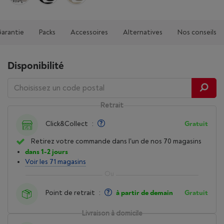
Garantie
Packs
Accessoires
Alternatives
Nos conseils
Disponibilité
Retrait
Click&Collect
:
Gratuit
Retirez votre commande dans l'un de nos 70 magasins
dans 1-2 jours
Voir les 71 magasins
Point de retrait
:
à partir de demain
Gratuit
Livraison à domicile