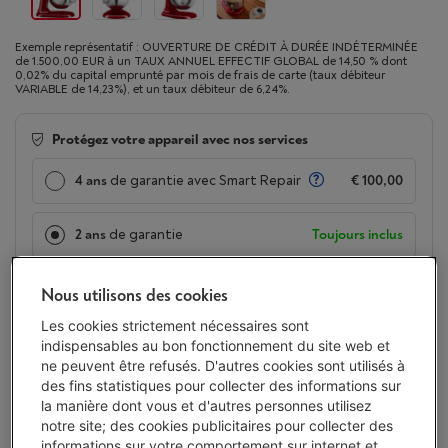
Exemple représentatif : OUVERTURE DE CRÉDIT À DURÉE INDÉTERMINÉE
de 1.500,00 EUR à un TAUX ANNUEL EFFECTIF GLOBAL de 14,50 % dont
0,02% du capital emprunté par mois de frais de carte (taux débiteur
VARIABLE de 14,23%), et un taux débiteur de 6,24%.
Protégez votre appareil avec nos services
4 ans
de garantie avec Smart Repair
€ 100,00
2 ans
de garantie
Toujours inclus
Livré demain
-
Voir le stock
Nous utilisons des cookies
€ 999,00
Les cookies strictement nécessaires sont
Ou 24 mensualités de € 44,41 -
Plus d'infos
indispensables au bon fonctionnement du site web et
Taux débiteur 6,24%, Coût du crédit € 66,84
ne peuvent être refusés. D'autres cookies sont utilisés à
des fins statistiques pour collecter des informations sur
Moins de 5 en stock, commandez vite !
la manière dont vous et d'autres personnes utilisez
notre site; des cookies publicitaires pour collecter des
J'achète
informations sur votre comportement sur internet et