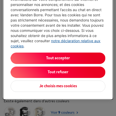
personnaliser nos annonces; et des cookies
conversationnels permettant l'accès au chat en direct
Comparer
avec Vanden Borre. Pour tous les cookies qui ne sont
pas strictement nécessaires, nous demandons toujours
votre consentement avant de les installer. Vous pouvez
nous communiquer vos choix ci-dessous. Si vous
souhaitez obtenir de plus amples informations à ce
Atouts
sujet, veuillez consulter
notre déclaration relative aux
Bol réglable en hauteur de 6,6 l
cookies
.
Système de pétrissage planétaire avec 11 vitesses
Tout accepter
Conçu pour pétrir les pâtes les plus denses, mélanger
facilement les ingrédients solides et préparer de grandes
Tout refuser
quantités en un clin d’œil
Afficher toutes les caractéristiques
Je choisis mes cookies
Existe également dans d'autres couleurs
Voir
9
couleurs