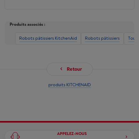
Produits associés :
Robots pâtissiers KitchenAid
Robots pâtissiers
Tous 
Retour
produits KITCHENAID
APPELEZ-NOUS