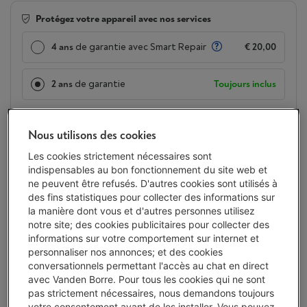
Protégez votre appareil avec nos services
4 ans
de garantie avec Smart Repair
€ 20,00
2 ans
de garantie
Toujours inclus
Livré demain
-
Voir le stock
Nous utilisons des cookies
€ 166,00
Les cookies strictement nécessaires sont
Ou
payer par mois
-
Simulation
indispensables au bon fonctionnement du site web et
Attention, emprunter de l'argent coûte aussi de l'argent.
ne peuvent être refusés. D'autres cookies sont utilisés à
Moins de 5 en stock, commandez vite !
des fins statistiques pour collecter des informations sur
la manière dont vous et d'autres personnes utilisez
J'achète
notre site; des cookies publicitaires pour collecter des
informations sur votre comportement sur internet et
personnaliser nos annonces; et des cookies
Comparer
conversationnels permettant l'accès au chat en direct
avec Vanden Borre. Pour tous les cookies qui ne sont
pas strictement nécessaires, nous demandons toujours
votre consentement avant de les installer. Vous pouvez