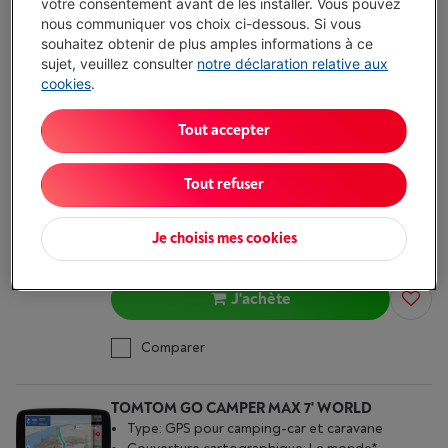
votre consentement avant de les installer. Vous pouvez
€ 263,00
nous communiquer vos choix ci-dessous. Si vous
souhaitez obtenir de plus amples informations à ce
J'achète
sujet, veuillez consulter
notre déclaration relative aux
cookies
.
Comparer
Tout accepter
TOMTOM GO NAVIGATOR 6' 2GEN
Type: GPS pour voiture
Tout refuser
Couverture cartographique: Europe entière
Nombre de pays: 46
Je choisis mes cookies
Livré demain
-
Voir le stock
€ 219,00
J'achète
Comparer
TOMTOM GO CAMPER MAX 7' WORLD
Type: GPS pour camping-car et caravane