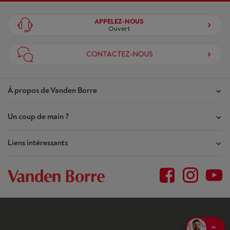
APPELEZ-NOUS
Ouvert
CONTACTEZ-NOUS
À propos de Vanden Borre
Un coup de main ?
Nos magasins
Contrat de Confiance
Liens intéressants
Mes commandes
Qui sommes-nous ?
Mes réparations
Outlet
Plan du site
Demande de réparation
BtoB
Conditions générales
Résilier mon achat
Jobs
Privacy
Garantie du prix le plus bas
Blog
Déclaration d'accessibilité