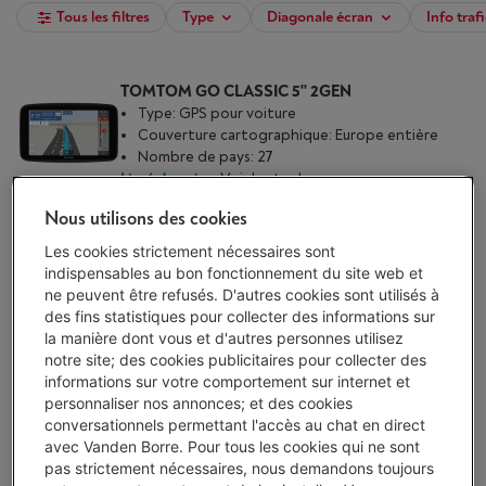
Tous les filtres
Type
Diagonale écran
Info traf
TOMTOM GO CLASSIC 5'' 2GEN
Type: GPS pour voiture
Couverture cartographique: Europe entière
Nombre de pays: 27
Livré demain
-
Voir le stock
€ 119,00
Nous utilisons des cookies
J'achète
Les cookies strictement nécessaires sont
indispensables au bon fonctionnement du site web et
ne peuvent être refusés. D'autres cookies sont utilisés à
Comparer
des fins statistiques pour collecter des informations sur
la manière dont vous et d'autres personnes utilisez
notre site; des cookies publicitaires pour collecter des
TOMTOM GO NAVIGATOR 7'
informations sur votre comportement sur internet et
(1)
personnaliser nos annonces; et des cookies
Type: GPS pour voiture
conversationnels permettant l'accès au chat en direct
Couverture cartographique: Europe entière
avec Vanden Borre. Pour tous les cookies qui ne sont
Nombre de pays: 47
pas strictement nécessaires, nous demandons toujours
Livré demain
-
Voir le stock