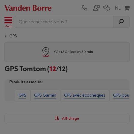
Menu
GPS
Click&Collect en 30 min
GPS Tomtom
(
12
/12)
Produits associés:
GPS
GPS Garmin
GPS avec écochèques
GPS pour v
Affichage