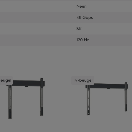
Neen
48 Gbps
8K
120 Hz
beugel
Tv-beugel