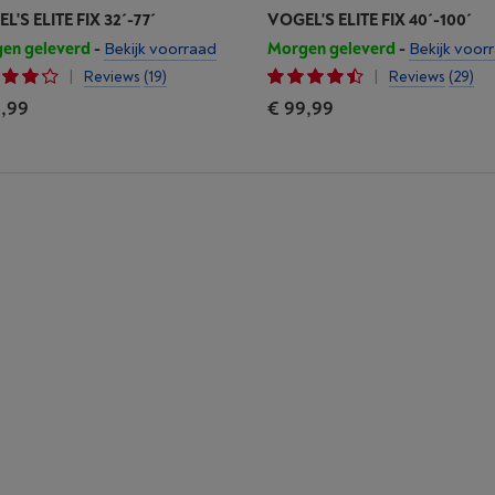
L'S ELITE FIX 32´-77´
VOGEL'S ELITE FIX 40´-100´
en geleverd
-
Bekijk voorraad
Morgen geleverd
-
Bekijk voor
|
|
Reviews
(19)
Reviews
(29)
,99
€ 99,99