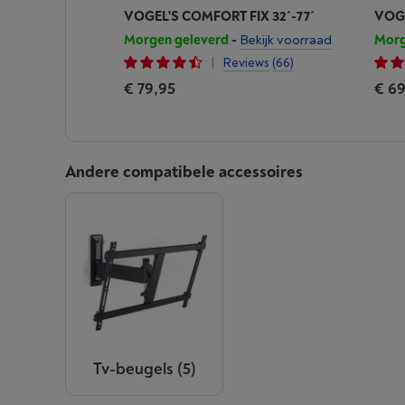
VOGEL'S COMFORT FIX 32´-77´
VOGE
Morgen geleverd
-
Bekijk voorraad
Morg
|
Reviews
(66)
€ 79,95
€ 69
Andere compatibele accessoires
Tv-beugels
(5)