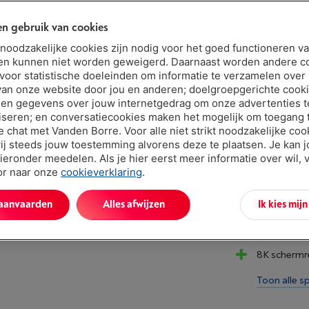
Of
betalen 
Let op, geld
n gebruik van cookies
Minder dan 5 
t noodzakelijke cookies zijn nodig voor het goed functioneren v
en kunnen niet worden geweigerd. Daarnaast worden andere c
 voor statistische doeleinden om informatie te verzamelen over
van onze website door jou en anderen; doelgroepgerichte cook
en gegevens over jouw internetgedrag om onze advertenties t
iseren; en conversatiecookies maken het mogelijk om toegang t
ve chat met Vanden Borre. Voor alle niet strikt noodzakelijke coo
ij steeds jouw toestemming alvorens deze te plaatsen. Je kan 
ieronder meedelen. Als je hier eerst meer informatie over wil, 
oor naar onze
cookieverklaring
.
Troeven
Verversings
 aanvaarden
Alles afwijzen
Ik kies mij
Bandbreedt
8K schermr
Toon alle sp