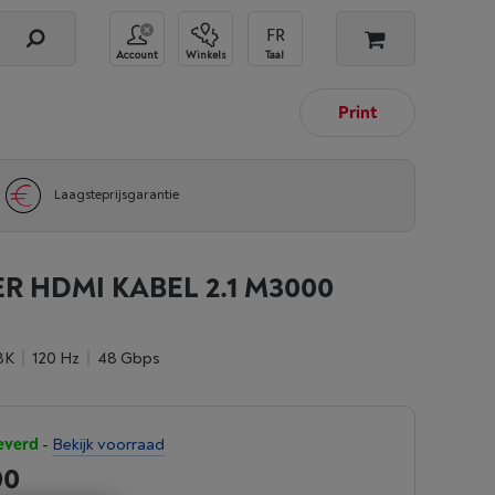
Account
Winkels
Taal
Print
Laagsteprijsgarantie
 HDMI KABEL 2.1 M3000
8K
120 Hz
48 Gbps
everd
-
Bekijk voorraad
00