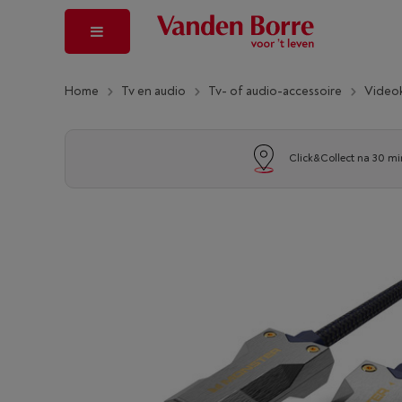
Home
Tv en audio
Tv- of audio-accessoire
Video
Click&Collect na 30 mi