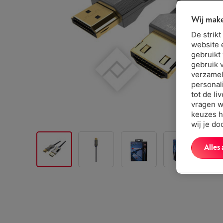
Wij make
De strik
website 
gebruikt
gebruik 
verzamel
personal
tot de li
vragen w
keuzes h
wij je d
Alles