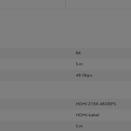
8K
5 m
48 Gbps
HDMI 2.1 8K 48GBPS
HDMI-kabel
5 m