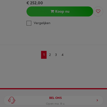
€ 252,00
Koop nu
Vergelijken
1
2
3
4
BEL ONS
Open ma. 8 u.