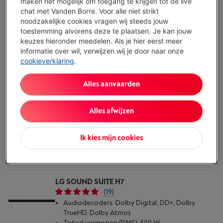
maken het mogelijk om toegang te krijgen tot de live
chat met Vanden Borre. Voor alle niet strikt
Vergelijken
noodzakelijke cookies vragen wij steeds jouw
toestemming alvorens deze te plaatsen. Je kan jouw
keuzes hieronder meedelen. Als je hier eerst meer
MARSHALL HESTON 120 BLACK
informatie over wil, verwijzen wij je door naar onze
(10)
cookieverklaring
.
Audiodecoders: Dolby Atmos + DTS:X
Multiroom audio: Auracast
Alles aanvaarden
Aantal audiokanalen: 5.1.2 Atmos
Beschikbaar
-
Bekijk voorraad
€ 999,00
Alles afwijzen
Koop nu
Ik kies mijn cookies
Vergelijken
LG SOUND SUITE H7
(19)
Audiodecoders: Dolby Digital, DD+, Dolby
TrueHD, Dolby Atmos
Totaal vermogen (RMS): 500 W