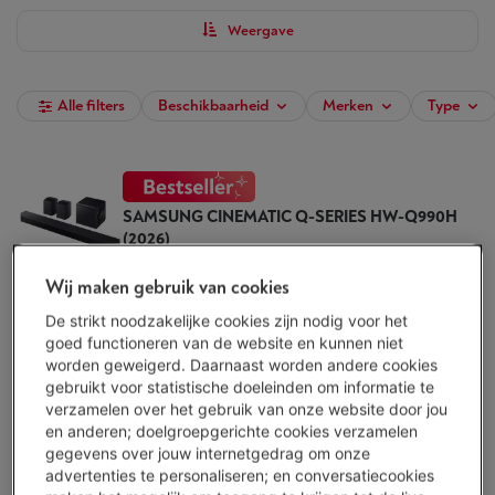
Weergave
Alle filters
Beschikbaarheid
Merken
Type
SAMSUNG CINEMATIC Q-SERIES HW-Q990H
(2026)
(2)
Wij maken gebruik van cookies
Audiodecoders: Dolby Digital, DD+, Dolby
TrueHD, Dolby Atmos, DTS, DTS-HD, DTS X
De strikt noodzakelijke cookies zijn nodig voor het
Multiroom audio: Ja
goed functioneren van de website en kunnen niet
Aantal audiokanalen: 11.1.4
worden geweigerd. Daarnaast worden andere cookies
Beschikbaar
-
Bekijk voorraad
gebruikt voor statistische doeleinden om informatie te
€ 1.599,00
verzamelen over het gebruik van onze website door jou
en anderen; doelgroepgerichte cookies verzamelen
Vanden Borre-waardebon van 320 euro
gegevens over jouw internetgedrag om onze
advertenties te personaliseren; en conversatiecookies
Koop nu