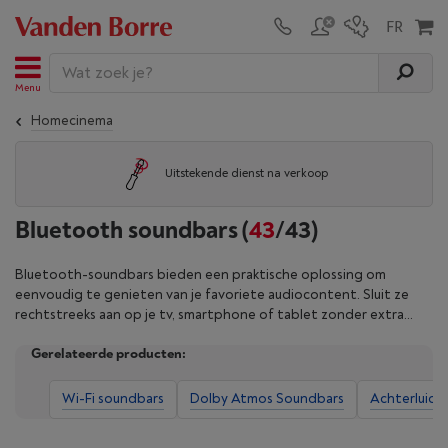
Menu
Homecinema
Uitstekende dienst na verkoop
Bluetooth soundbars
(
43
/43)
Bluetooth-soundbars bieden een praktische oplossing om
eenvoudig te genieten van je favoriete audiocontent. Sluit ze
rechtstreeks aan op je tv, smartphone of tablet zonder extra
kabels. Hun krachtige en gebruiksvriendelijke design maakt ze
Gerelateerde producten:
ideaal voor muziekstreaming of om de audio van je films te
boosten. Dit type soundbar is dan ook perfect voor ruimtes waar
flexibiliteit en een snelle installatie essentieel zijn. Verfijn je
Wi-Fi soundbars
Dolby Atmos Soundbars
Achterluids
zoekopdracht met onze filters en koop nu je bluetoothsoundbar
bij Vanden Borre.