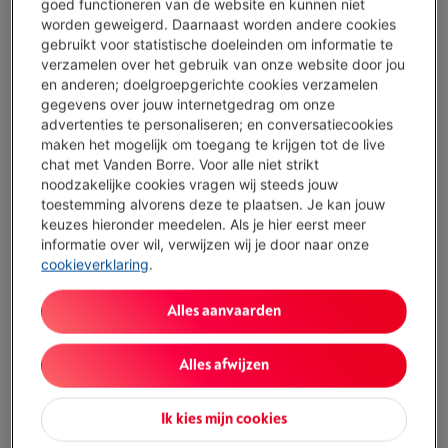
goed functioneren van de website en kunnen niet
worden geweigerd. Daarnaast worden andere cookies
Morgen geleverd
-
Bekijk voorraad
gebruikt voor statistische doeleinden om informatie te
€ 229,95
verzamelen over het gebruik van onze website door jou
en anderen; doelgroepgerichte cookies verzamelen
Of
betalen per maand
-
Simulatie
gegevens over jouw internetgedrag om onze
Let op, geld lenen kost ook geld.
advertenties te personaliseren; en conversatiecookies
Minder dan 5 in stock, bestel nu!
maken het mogelijk om toegang te krijgen tot de live
chat met Vanden Borre. Voor alle niet strikt
Koop nu
noodzakelijke cookies vragen wij steeds jouw
toestemming alvorens deze te plaatsen. Je kan jouw
keuzes hieronder meedelen. Als je hier eerst meer
Vergelijken
informatie over wil, verwijzen wij je door naar onze
cookieverklaring
.
Alles aanvaarden
´Professionele communicatie en de precisie
die je nodig hebt´
Alles afwijzen
De BLUE VO!CE-microfoontechnologie geeft je de keuze
Ik kies mijn cookies
uit realtime stemfilters