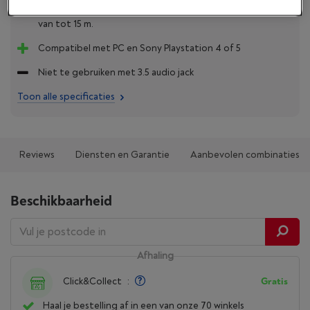
Een batterijlevensduur van meer dan 20 uur en een bereik
van tot 15 m.
Compatibel met PC en Sony Playstation 4 of 5
Niet te gebruiken met 3.5 audio jack
Toon alle specificaties
Reviews
Diensten en Garantie
Aanbevolen combinaties
Beschikbaarheid
Afhaling
Click&Collect
:
Gratis
Haal je bestelling af in een van onze 70 winkels