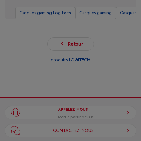
Casques gaming Logitech
Casques gaming
Casques m
Retour
produits LOGITECH
APPELEZ-NOUS
Ouvert à partir de 8 h
CONTACTEZ-NOUS