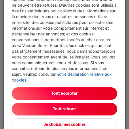
ne peuvent être refusés. D'autres cookies sont utilisés à
Livré demain
-
Voir le stock
des fins statistiques pour collecter des informations sur
€ 229,95
la manière dont vous et d'autres personnes utilisez
notre site; des cookies publicitaires pour collecter des
Ou
payer par mois
-
Simulation
informations sur votre comportement sur internet et
Attention, emprunter de l'argent coûte aussi de l'argent.
personnaliser nos annonces; et des cookies
Moins de 5 en stock, commandez vite !
conversationnels permettant l'accès au chat en direct
avec Vanden Borre. Pour tous les cookies qui ne sont
pas strictement nécessaires, nous demandons toujours
J'achète
votre consentement avant de les installer. Vous pouvez
nous communiquer vos choix ci-dessous. Si vous
Comparer
souhaitez obtenir de plus amples informations à ce
sujet, veuillez consulter
notre déclaration relative aux
cookies
.
´Communication professionnelle et la
Tout accepter
précision dont vous avez besoin´
Tout refuser
La technologie de microphone BLUE VO!CE vous offre le
choix de filtres vocaux en temps réel
Je choisis mes cookies