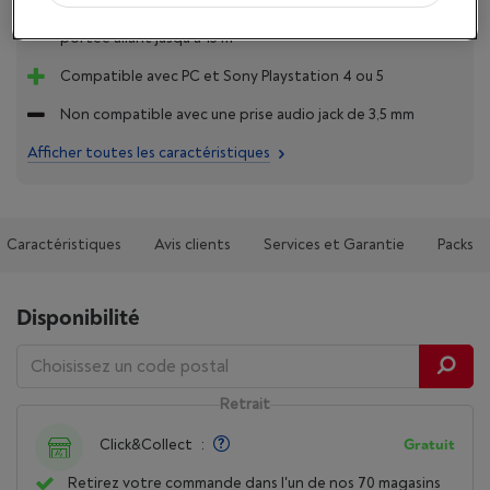
Une autonomie de batterie de plus de 20 heures et une
portée allant jusqu'à 15 m
Compatible avec PC et Sony Playstation 4 ou 5
Non compatible avec une prise audio jack de 3,5 mm
Afficher toutes les caractéristiques
Caractéristiques
Avis clients
Services et Garantie
Packs
Disponibilité
Retrait
Click&Collect
:
Gratuit
Retirez votre commande dans l'un de nos 70 magasins