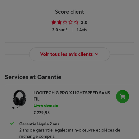
Score client
2,0
2,0
sur 5
|
1 Avis
Voir tous les avis clients
Services et Garantie
LOGITECH G PRO X LIGHTSPEED SANS
FIL
Livré demain
€ 229,95
Garantie légale 2 ans
2 ans de garantie légale : main-d'œuvre et pièces de
rechange compris.