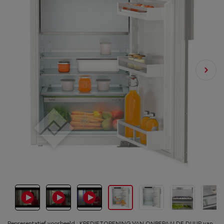
Representatief voorbeeld : KREDIETOPENING VAN ONBEPAALDE DUUR van