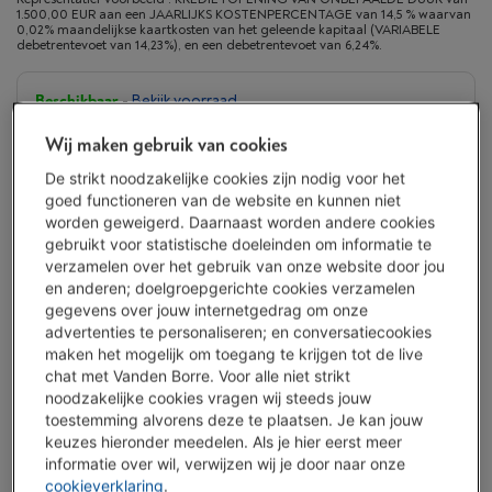
1.500,00 EUR aan een JAARLIJKS KOSTENPERCENTAGE van 14,5 % waarvan
0,02% maandelijkse kaartkosten van het geleende kapitaal (VARIABELE
debetrentevoet van 14,23%), en een debetrentevoet van 6,24%.
Beschikbaar
-
Bekijk voorraad
€ 1.139,00
Wij maken gebruik van cookies
Of 24 betalingen van € 50,63 -
Meer info
De strikt noodzakelijke cookies zijn nodig voor het
Debetrentevoet 6,24%, Kredietkost € 76,12
goed functioneren van de website en kunnen niet
worden geweigerd. Daarnaast worden andere cookies
Minder dan 5 in stock, bestel nu!
gebruikt voor statistische doeleinden om informatie te
verzamelen over het gebruik van onze website door jou
Koop nu
en anderen; doelgroepgerichte cookies verzamelen
gegevens over jouw internetgedrag om onze
advertenties te personaliseren; en conversatiecookies
Vergelijken
maken het mogelijk om toegang te krijgen tot de live
chat met Vanden Borre. Voor alle niet strikt
noodzakelijke cookies vragen wij steeds jouw
toestemming alvorens deze te plaatsen. Je kan jouw
Vanden Borre Life Groot elektro
keuzes hieronder meedelen. Als je hier eerst meer
Verleng de levensduur van je toestellen met één abonnement
informatie over wil, verwijzen wij je door naar onze
Dit product wordt
15 jaar
na aankoop gedekt.
cookieverklaring
.