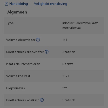
Handleiding
Veiligheid en naleving
Algemeen
Type
Inbouw 1-deurskoelkast
met vriesvak
Volume diepvriezer
16 l
Koeltechniek diepvriezer
Statisch
Plaats deurscharnieren
Rechts
Volume koelkast
102 l
Diepvriesvak
****
Koeltechniek koelkast
Statisch