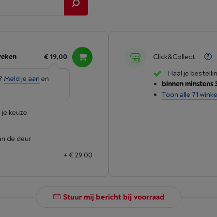
weken
€ 19,00
Click&Collect
:
Haal je bestelli
e?
Meld je aan
en
binnen minstens 
Toon alle 71 winke
 je keuze
an de deur
+ € 29,00
Stuur mij bericht bij voorraad