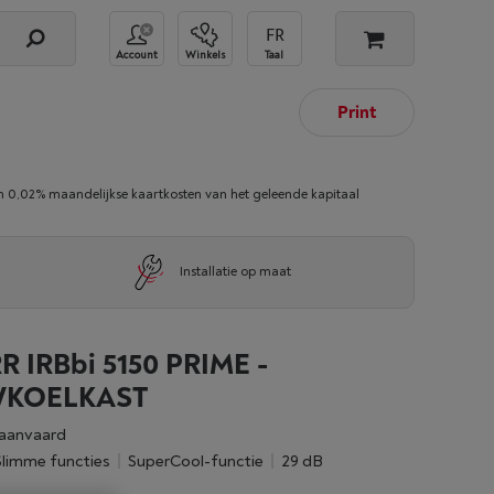
Account
Winkels
Taal
Print
02% maandelijkse kaartkosten van het geleende kapitaal
Installatie op maat
R IRBbi 5150 PRIME -
KOELKAST
aanvaard
Slimme functies
SuperCool-functie
29 dB