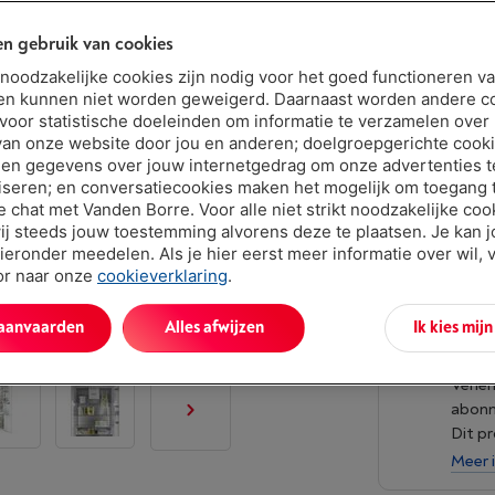
n gebruik van cookies
Binnen mins
t noodzakelijke cookies zijn nodig voor het goed functioneren v
€ 2.47
en kunnen niet worden geweigerd. Daarnaast worden andere c
 voor statistische doeleinden om informatie te verzamelen over
Of 24 betali
van onze website door jou en anderen; doelgroepgerichte cook
Debetrentev
en gegevens over jouw internetgedrag om onze advertenties t
iseren; en conversatiecookies maken het mogelijk om toegang t
ve chat met Vanden Borre. Voor alle niet strikt noodzakelijke coo
ij steeds jouw toestemming alvorens deze te plaatsen. Je kan 
ieronder meedelen. Als je hier eerst meer informatie over wil, 
oor naar onze
cookieverklaring
.
 aanvaarden
Alles afwijzen
Ik kies mij
Vand
Verlen
abon
Dit p
Meer 