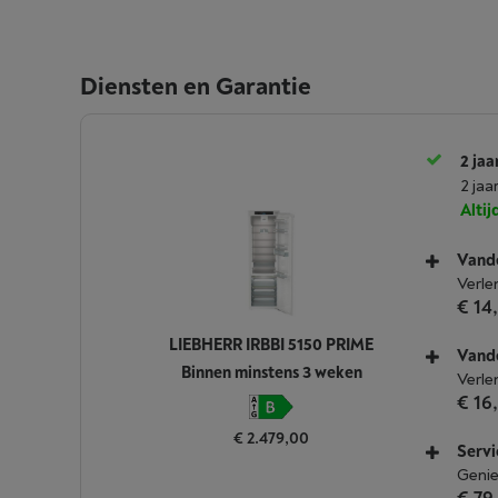
Diensten en Garantie
2 jaa
2 jaa
Alti
Vande
Verle
€ 14
LIEBHERR IRBBI 5150 PRIME
Vande
Binnen minstens 3 weken
Verle
€ 16
€ 2.479,00
Servi
Genie