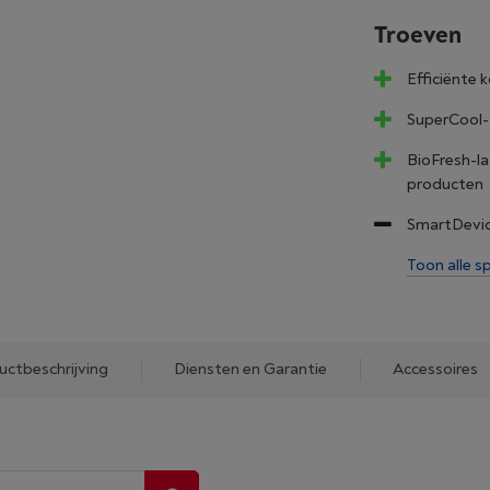
Troeven
Efficiënte 
SuperCool-f
BioFresh-l
producten
SmartDevic
Toon alle sp
uctbeschrijving
Diensten en Garantie
Accessoires