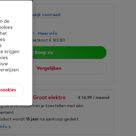
tens 3 weken
-
Bekijk voorraad
an de
9,00
ookies
 het
ngen van € 110,20 -
Meer info
ies
oet 6,24%, Kredietkost € 165,80
e
e krijgen
Koop nu
kies
jouw
Vergelijken
verwijzen
n cookies
en Borre Life Groot elektro
€ 14,99
/ maand
g de levensduur van je toestellen met één
nement
roduct wordt
15 jaar
na aankoop gedekt.
info