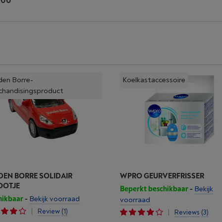
,00
den Borre-
Koelkastaccessoire
chandisingsproduct
EN BORRE SOLIDAIR
WPRO GEURVERFRISSER
OOTJE
Beperkt beschikbaar
-
Bekijk
hikbaar
-
Bekijk voorraad
voorraad
|
Review
(1)
|
Reviews
(3)