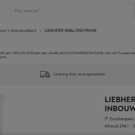
ouw 1-deurskoelkast
LIEBHERR IRBbi 5150 PRIME
 van 1.500,00 EUR aan een JAARLIJKS KOSTENPERCENTAGE van 14,5 % waarvan 0,
,24%.
Levering door onze specialisten
LIEBHER
INBOUW
Ecocheques 
Inhoud 296 l