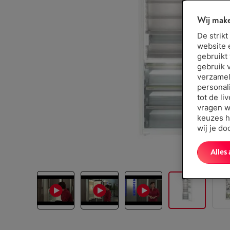
Wij make
De strik
website 
gebruikt
gebruik 
verzamel
personal
tot de li
vragen w
keuzes h
wij je d
Alles