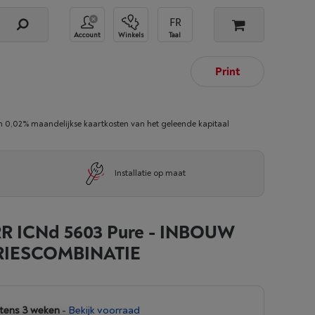
Account
Winkels
Taal
Print
02% maandelijkse kaartkosten van het geleende kapitaal
Installatie op maat
R ICNd 5603 Pure - INBOUW
RIESCOMBINATIE
tens 3 weken
-
Bekijk voorraad