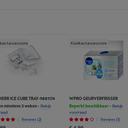
kastaccessoire
Koelkastaccessoire
HERR ICE CUBE TRAY-9881174
WPRO GEURVERFRISSER
en minstens 3 weken
-
Bekijk
Beperkt beschikbaar
-
Bekijk
raad
voorraad
|
|
Reviews
(2)
Reviews
(3)
,99
€ 4,99