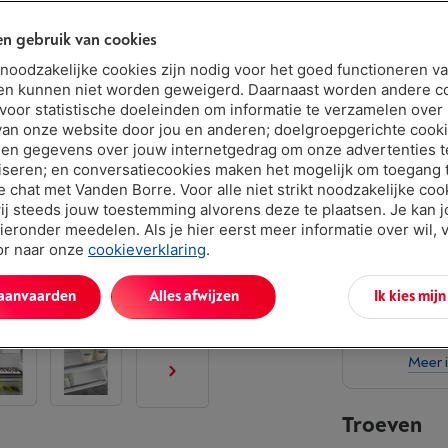
€ 1.69
n gebruik van cookies
Of 24 betali
t noodzakelijke cookies zijn nodig voor het goed functioneren v
Debetrentev
en kunnen niet worden geweigerd. Daarnaast worden andere c
 voor statistische doeleinden om informatie te verzamelen over
van onze website door jou en anderen; doelgroepgerichte cook
en gegevens over jouw internetgedrag om onze advertenties t
iseren; en conversatiecookies maken het mogelijk om toegang t
ve chat met Vanden Borre. Voor alle niet strikt noodzakelijke coo
ij steeds jouw toestemming alvorens deze te plaatsen. Je kan 
ieronder meedelen. Als je hier eerst meer informatie over wil, 
oor naar onze
cookieverklaring
.
Vand
Verlen
 aanvaarden
Alles afwijzen
Ik kies mij
abon
Dit p
Meer 
Troeven