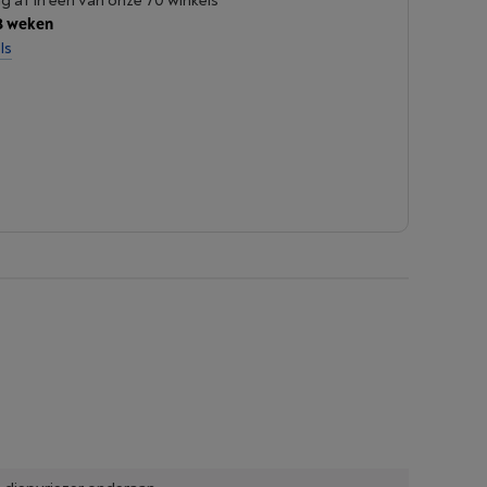
ng af in een van onze 70 winkels
3 weken
ls