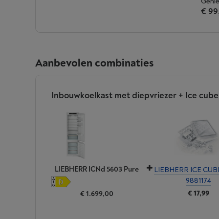
Genie
€ 99
Aanbevolen combinaties
Inbouwkoelkast met diepvriezer + Ice cube
LIEBHERR ICNd 5603 Pure
LIEBHERR ICE CUB
9881174
€ 17,99
€ 1.699,00