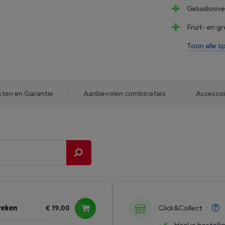
Geluidsnive
Fruit- en g
Toon alle sp
sten en Garantie
Aanbevolen combinaties
Accessoi
weken
€ 19,00
Click&Collect
: