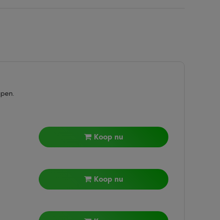
epen.
Koop nu
Koop nu