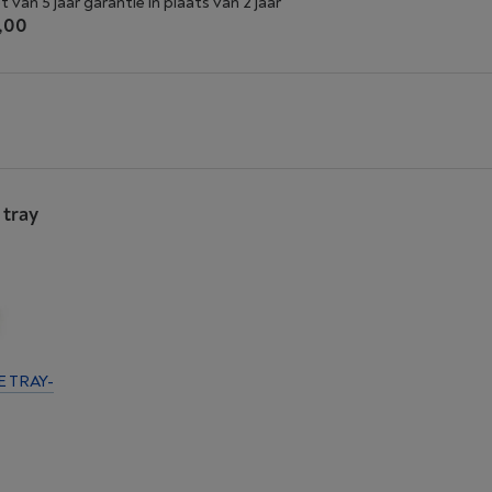
t van 5 jaar garantie in plaats van 2 jaar
,00
 tray
E TRAY-