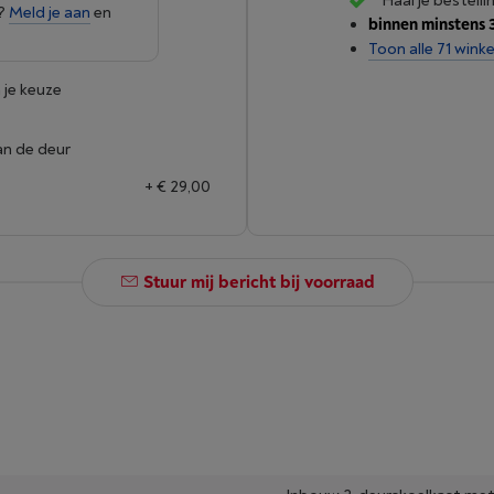
Haal je bestelli
e?
Meld je aan
en
binnen minstens 
Toon alle 71 winke
 je keuze
an de deur
+ € 29,00
Stuur mij bericht bij voorraad