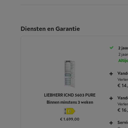
Diensten en Garantie
2 jaa
2 jaa
Alti
Vande
Verle
€ 14
LIEBHERR ICND 5603 PURE
Vande
Binnen minstens 3 weken
Verle
€ 16
€ 1.699,00
Servi