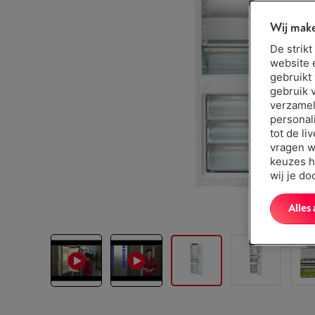
Wij make
De strik
website 
gebruikt
gebruik 
verzamel
personal
tot de li
vragen w
keuzes h
wij je d
Alles