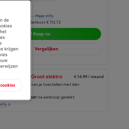
9,00
ngen van € 75,53 -
Meer info
an de
oet 6,24%, Kredietkost € 113,72
ookies
 het
Koop nu
ies
e
e krijgen
Vergelijken
kies
jouw
verwijzen
en Borre Life Groot elektro
€ 14,99
/ maand
g de levensduur van je toestellen met één
n cookies
nement
roduct wordt
15 jaar
na aankoop gedekt.
info