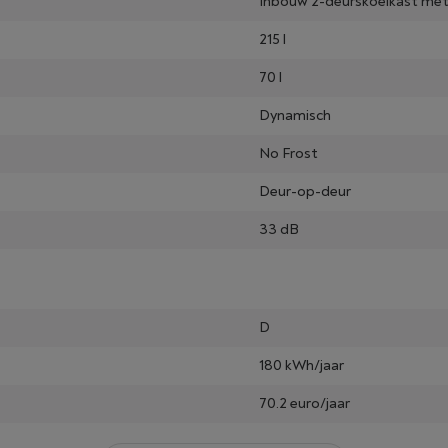
Inbouw 2-deurskoelkast met
215 l
70 l
Dynamisch
No Frost
Deur-op-deur
33 dB
D
180 kWh/jaar
70.2 euro/jaar