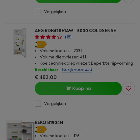
Vergelijken
AEG RDB428E1AW - 5000 COLDSENSE
(18)
Volume koelkast: 203 l
Volume diepvriezer: 41 l
Koeltechniek diepvriezer: Beperkte rijpvorming
Beschikbaar
-
Bekijk voorraad
€ 482,00
Koop nu
Vergelijken
BEKO B1904N
Volume koelkast: 126 l