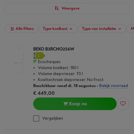
Weergave
Alle filters
Type koelkast
Type van installatie
M
BEKO B3RCNO256W
Ecocheques
Volume koelkast: 180 l
Volume diepvriezer: 70 l
Koeltechniek diepvriezer: No Frost
Beschikbaar vanaf di. 18 augustus
-
Bekijk voorraad
€ 449,00
Koop nu
Vergelijken