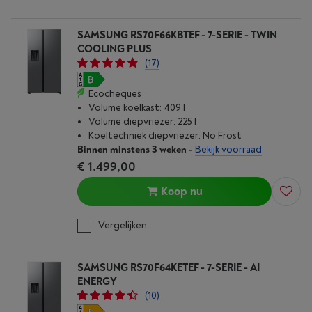
SAMSUNG RS70F66KBTEF - 7-SERIE - TWIN
COOLING PLUS
(17)
Ecocheques
Volume koelkast: 409 l
Volume diepvriezer: 225 l
Koeltechniek diepvriezer: No Frost
Binnen minstens 3 weken
-
Bekijk voorraad
€ 1.499,00
Koop nu
Vergelijken
SAMSUNG RS70F64KETEF - 7-SERIE - AI
ENERGY
(10)