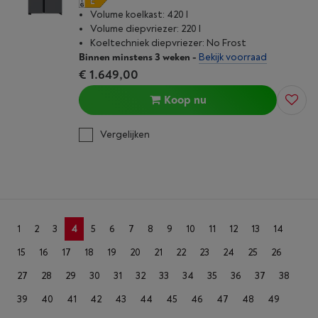
Volume koelkast: 420 l
Volume diepvriezer: 220 l
Koeltechniek diepvriezer: No Frost
Binnen minstens 3 weken
-
Bekijk voorraad
€ 1.649,00
Koop nu
Vergelijken
1
2
3
4
5
6
7
8
9
10
11
12
13
14
15
16
17
18
19
20
21
22
23
24
25
26
27
28
29
30
31
32
33
34
35
36
37
38
39
40
41
42
43
44
45
46
47
48
49