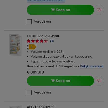
Koop nu
Vergelijken
LIEBHERR IRSE 4100
(3)
Volume koelkast: 202 l
Volume diepvriezer: Niet van toepassing
Type: Inbouw 1-deurskoelkast
Beschikbaar vanaf di. 18 augustus
-
Bekijk voorraad
€ 889,00
Koop nu
Vergelijken
AEG TSK5O121ES