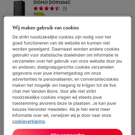
DOMO DO91306C
(5)
Ecocheques
Wij maken gebruik van cookies
Volume koelkast: 93 l
Volume diepvriezer: 45 l
De strikt noodzakelijke cookies zijn nodig voor het
Koeltechniek diepvriezer: Statisch
goed functioneren van de website en kunnen niet
Beschikbaar
-
Bekijk voorraad
worden geweigerd. Daarnaast worden andere cookies
€ 399,00
gebruikt voor statistische doeleinden om informatie te
verzamelen over het gebruik van onze website door jou
Koop nu
en anderen; doelgroepgerichte cookies verzamelen
gegevens over jouw internetgedrag om onze
Vergelijken
advertenties te personaliseren; en conversatiecookies
maken het mogelijk om toegang te krijgen tot de live
chat met Vanden Borre. Voor alle niet strikt
noodzakelijke cookies vragen wij steeds jouw
toestemming alvorens deze te plaatsen. Je kan jouw
LIEBHERR CBNSDA 5223 PLUS
keuzes hieronder meedelen. Als je hier eerst meer
(1)
informatie over wil, verwijzen wij je door naar onze
cookieverklaring
.
Ecocheques
Volume koelkast: 218 l