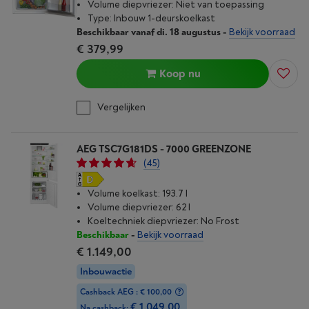
Volume diepvriezer: Niet van toepassing
Type: Inbouw 1-deurskoelkast
Beschikbaar vanaf di. 18 augustus
-
Bekijk voorraad
€ 379,99
Koop nu
Vergelijken
AEG TSC7G181DS - 7000 GREENZONE
(45)
Volume koelkast: 193.7 l
Volume diepvriezer: 62 l
Koeltechniek diepvriezer: No Frost
Beschikbaar
-
Bekijk voorraad
€ 1.149,00
Inbouwactie
Cashback AEG : € 100,00
€ 1.049,00
Na cashback: