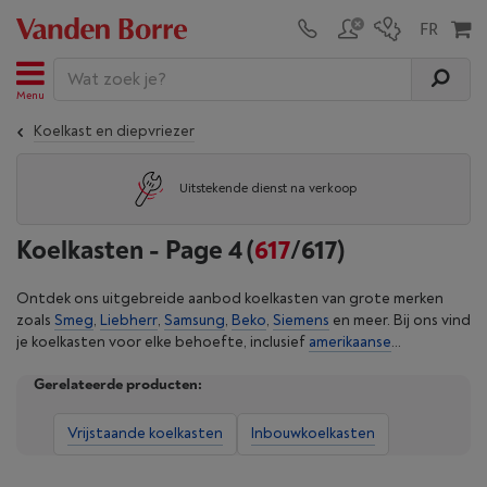
Menu
Koelkast en diepvriezer
Uitstekende dienst na verkoop
Koelkasten - Page 4
(
617
/617)
Ontdek ons uitgebreide aanbod koelkasten van grote merken
zoals
Smeg
,
Liebherr
,
Samsung
,
Beko
,
Siemens
en meer. Bij ons vind
je koelkasten voor elke behoefte, inclusief
amerikaanse
koelkasten
,
koelkast met diepvries
,
tafelmodel
koelkast en
Gerelateerde producten:
inbouwkoelkasten
. Ben je op zoek naar een ruime frigo voor je
hele gezin, een compact model voor een kleine ruimte, of wil je
een energiezuinige koelkast kopen met ecocheques, wij hebben
Vrijstaande koelkasten
Inbouwkoelkasten
de perfecte oplossing voor jou. Bekijk alle koelkasten of verfijn je
selectie op basis van extra kenmerken.