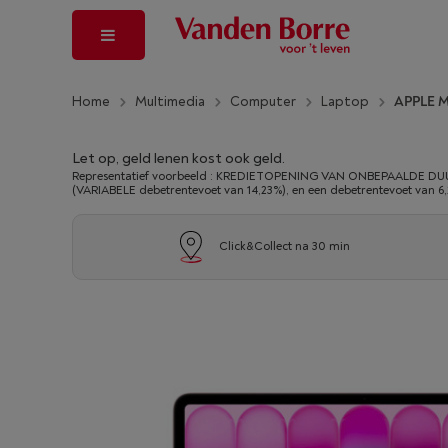
Home
Multimedia
Computer
Laptop
APPLE M
Let op, geld lenen kost ook geld.
Representatief voorbeeld : KREDIETOPENING VAN ONBEPAALDE DUUR
(VARIABELE debetrentevoet van 14,23%), en een debetrentevoet van 6
Click&Collect na 30 min