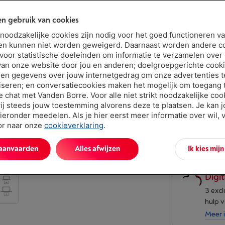
n gebruik van cookies
Beschikbaar
€ 899,
t noodzakelijke cookies zijn nodig voor het goed functioneren v
en kunnen niet worden geweigerd. Daarnaast worden andere c
Of 24 betali
 voor statistische doeleinden om informatie te verzamelen over
Debetrentev
van onze website door jou en anderen; doelgroepgerichte cook
en gegevens over jouw internetgedrag om onze advertenties t
Minder dan 5 
iseren; en conversatiecookies maken het mogelijk om toegang t
ve chat met Vanden Borre. Voor alle niet strikt noodzakelijke coo
ij steeds jouw toestemming alvorens deze te plaatsen. Je kan 
ieronder meedelen. Als je hier eerst meer informatie over wil, 
oor naar onze
cookieverklaring
.
 aanvaarden
Alles afwijzen
Ik kies mij
Digit
3 exc
hulp 
Meer 