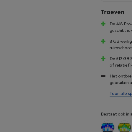
Troeven
De A18 Pro-
geschikt is
8 GB werkg
ruimschoot
De 512 GB 
of relatief 
Het ontbre
gebruiken a
Toon alle sp
Bestaat ook in 