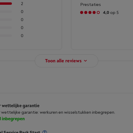
2
Prestaties
0
4,0
op 5
0
0
0
Toon alle reviews
r wettelijke garantie
r wettelijke garantie: werkuren en wisselstukken inbegrepen.
jd inbegrepen
al Service Pack Start