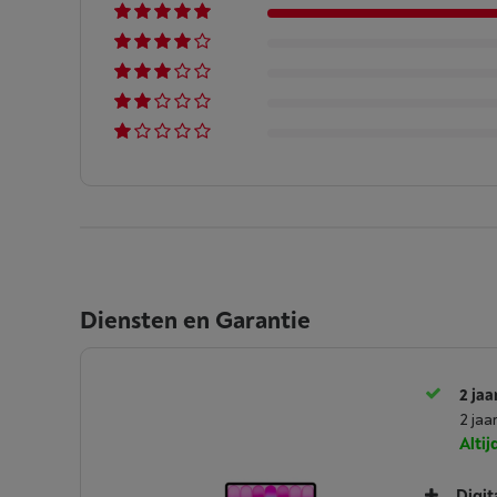
Diensten en Garantie
2 jaa
2 jaa
Alti
Digit