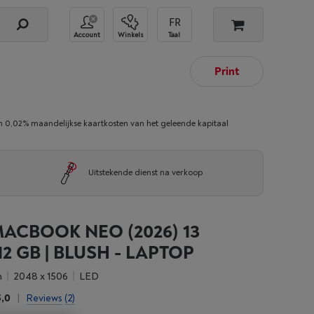
Account
Winkels
Taal
Print
02% maandelijkse kaartkosten van het geleende kapitaal
Uitstekende dienst na verkoop
ACBOOK NEO (2026) 13
12 GB | BLUSH - LAPTOP
h
2048 x 1506
LED
5,0
|
Reviews
(2)