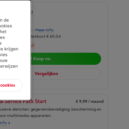
-
Bekijk voorraad
00
an de
ookies
ngen van € 39,96 -
Meer info
 het
oet 6,24%, Kredietkost € 60,04
ies
e
in stock, bestel nu!
e krijgen
kies
Koop nu
jouw
verwijzen
Vergelijken
n cookies
al Service Pack Start
€ 9,99
/ maand
lusieve diensten: gegevensbeveiliging, bescherming en
voor multimedia-apparaten.
info