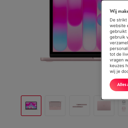
Wij make
De strik
website 
gebruikt
gebruik 
verzamel
personal
tot de li
vragen w
keuzes h
wij je d
Alles