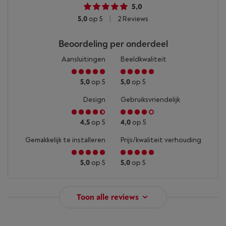
5,0
5,0
op 5
|
2 Reviews
Beoordeling per onderdeel
Aansluitingen
Beeldkwaliteit
5,0
op 5
5,0
op 5
Design
Gebruiksvriendelijk
4,5
op 5
4,0
op 5
Gemakkelijk te installeren
Prijs/kwaliteit verhouding
5,0
op 5
5,0
op 5
Toon alle reviews