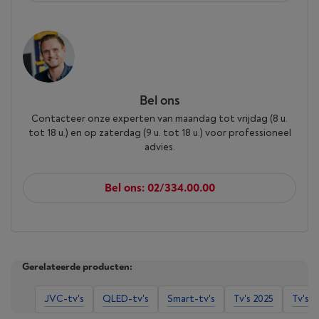
Bel ons
Contacteer onze experten van maandag tot vrijdag (8 u.
tot 18 u.) en op zaterdag (9 u. tot 18 u.) voor professioneel
advies.
Bel ons: 02/334.00.00
Gerelateerde producten:
JVC-tv's
QLED-tv's
Smart-tv's
Tv's 2025
Tv's 4