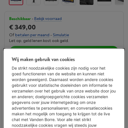
Beschikbaar
-
Bekijk voorraad
€ 349,00
Of
betalen per maand
-
Simulatie
Let op, geld lenen kost ook geld.
Koop nu
Wij maken gebruik van cookies
Vergelijken
De strikt noodzakelijke cookies zijn nodig voor het
goed functioneren van de website en kunnen niet
worden geweigerd. Daarnaast worden andere cookies
gebruikt voor statistische doeleinden om informatie te
Vanden Borre Life Groot elektro + tv
verzamelen over het gebruik van onze website door jou
en anderen; doelgroepgerichte cookies verzamelen
Verleng de levensduur van je toestellen met één abonnement
gegevens over jouw internetgedrag om onze
Dit product wordt
5 jaar
na aankoop gedekt.
advertenties te personaliseren; en conversatiecookies
€ 16,99
/ maand
Meer info
maken het mogelijk om toegang te krijgen tot de live
chat met Vanden Borre. Voor alle niet strikt
noodzakelijke cookies vragen wij steeds jouw