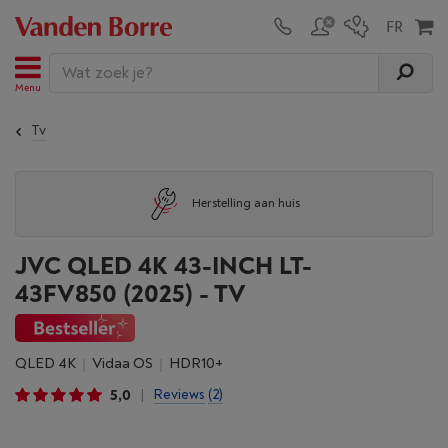
Menu
Tv
Herstelling aan huis
JVC QLED 4K 43-INCH LT-
43FV850 (2025) - TV
QLED 4K
Vidaa OS
HDR10+
5,0
Reviews
(2)
|