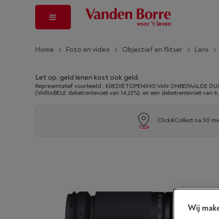
Home
Foto en video
Objectief en flitser
Lens
Let op, geld lenen kost ook geld.
Representatief voorbeeld : KREDIETOPENING VAN ONBEPAALDE DUUR
(VARIABELE debetrentevoet van 14,23%), en een debetrentevoet van 6
Click&Collect na 30 mi
Wij make