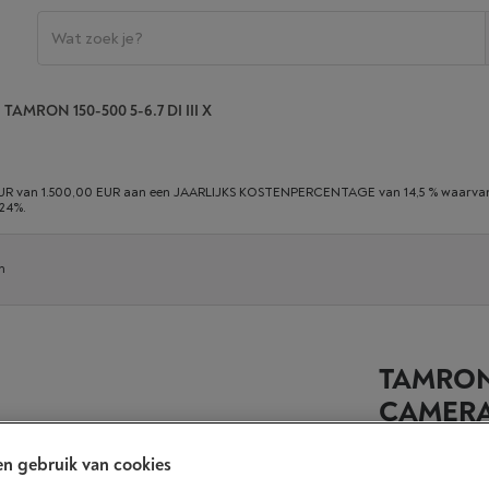
TAMRON 150-500 5-6.7 DI III X
 van 1.500,00 EUR aan een JAARLIJKS KOSTENPERCENTAGE van 14,5 % waarvan 0,
,24%.
n
TAMRON 1
CAMER
n gebruik van cookies