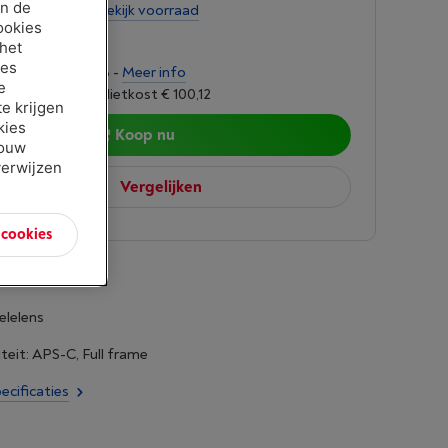
an de
tens 3 weken
-
Bekijk voorraad
ookies
9,00
 het
ies
ngen van € 66,63 -
Meer info
e
oet 6,24%, Kredietkost € 100,12
e krijgen
kies
Koop nu
jouw
verwijzen
Vergelijken
n cookies
elelens
teit: APS-C, Full frame
ecificaties