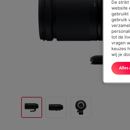
De strik
website 
gebruikt
gebruik 
verzamel
personal
tot de li
vragen w
keuzes h
wij je d
Alles