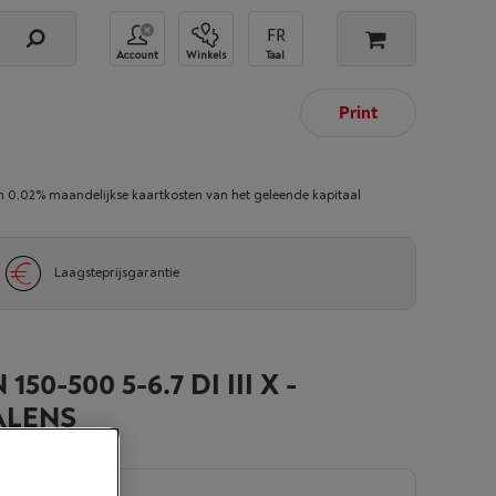
Account
Winkels
Taal
Print
02% maandelijkse kaartkosten van het geleende kapitaal
Laagsteprijsgarantie
50-500 5-6.7 DI III X -
ALENS