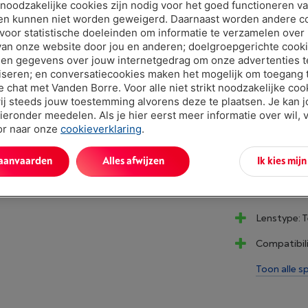
t noodzakelijke cookies zijn nodig voor het goed functioneren v
Binnen mins
en kunnen niet worden geweigerd. Daarnaast worden andere c
€ 1.49
 voor statistische doeleinden om informatie te verzamelen over
van onze website door jou en anderen; doelgroepgerichte cook
Of 24 betali
en gegevens over jouw internetgedrag om onze advertenties t
Debetrentev
iseren; en conversatiecookies maken het mogelijk om toegang t
ve chat met Vanden Borre. Voor alle niet strikt noodzakelijke coo
ij steeds jouw toestemming alvorens deze te plaatsen. Je kan 
ieronder meedelen. Als je hier eerst meer informatie over wil, 
oor naar onze
cookieverklaring
.
 aanvaarden
Alles afwijzen
Ik kies mij
Troeven
Lenstype: T
Compatibili
Toon alle sp