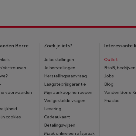
anden Borre
Zoek je iets?
Interessante l
nkels
Je bestellingen
Outlet
n Vertrouwen
Je herstellingen
BtoB, bedrijven
 we?
Herstellingsaanvraag
Jobs
p
Laagsteprijsgarantie
Blog
ne voorwaarden
Mijn aankoop herroepen
Vanden Borre K
Veelgestelde vragen
Fnac.be
elijkheid
Levering
mijn cookies
Cadeaukaart
Betalingswijzen
Maak online een afspraak