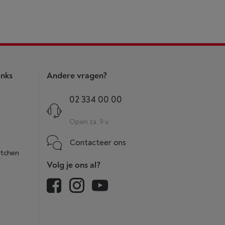
inks
Andere vragen?
02 334 00 00
Open za. 9 u.
Contacteer ons
itchen
Volg je ons al?