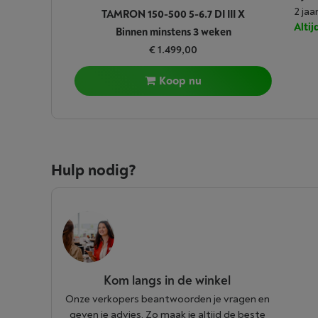
2 jaa
TAMRON 150-500 5-6.7 DI III X
Alti
Binnen minstens 3 weken
€ 1.499,00
Koop nu
Hulp nodig?
Kom langs in de winkel
Onze verkopers beantwoorden je vragen en
geven je advies. Zo maak je altijd de beste