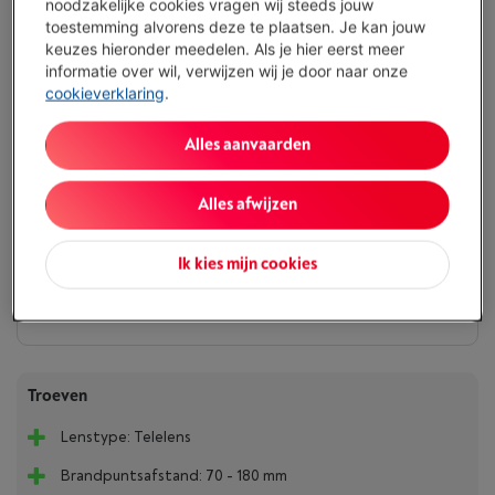
noodzakelijke cookies vragen wij steeds jouw
1.500,00 EUR aan een JAARLIJKS KOSTENPERCENTAGE van 14,5 % waarvan
toestemming alvorens deze te plaatsen. Je kan jouw
0,02% maandelijkse kaartkosten van het geleende kapitaal (VARIABELE
debetrentevoet van 14,23%), en een debetrentevoet van 6,24%.
keuzes hieronder meedelen. Als je hier eerst meer
informatie over wil, verwijzen wij je door naar onze
cookieverklaring
.
Binnen minstens 3 weken
-
Bekijk voorraad
€ 1.149,00
Alles aanvaarden
Of 24 betalingen van € 51,07 -
Meer info
Debetrentevoet 6,24%, Kredietkost € 76,68
Alles afwijzen
Koop nu
Ik kies mijn cookies
Vergelijken
Troeven
Lenstype: Telelens
Brandpuntsafstand: 70 - 180 mm