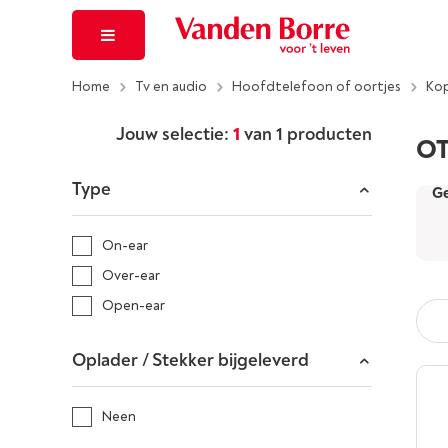
Home
Tv en audio
Hoofdtelefoon of oortjes
Ko
Jouw selectie:
1
van
1
producten
OT
Type
Ge
On-ear
Over-ear
Open-ear
Oplader / Stekker bijgeleverd
Neen