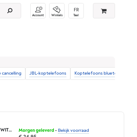
Account
Winkels
Taal
 cancelling
JBL-koptelefoons
Koptelefoons bluetooth
Ko
OTL BATMAN BLUE KIDS INTERACTIVE WITH MICROPHONE
Morgen geleverd
-
Bekijk voorraad
€ 24,95