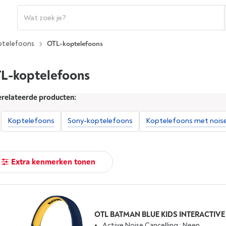
ptelefoons
OTL-koptelefoons
L-koptelefoons
relateerde producten:
Koptelefoons
Sony-koptelefoons
Koptelefoons met noise
Extra kenmerken tonen
Active Noise Cancelling : Neen