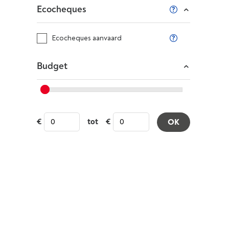
Ecocheques
Ecocheques aanvaard
Budget
tot
OK
Klanten reviews
5 sterren
4 sterren en meer
3 sterren en meer