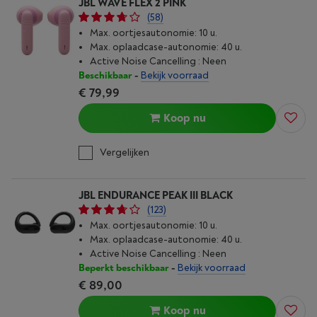
JBL WAVE FLEX 2 PINK
(58)
Max. oortjesautonomie: 10 u.
Max. oplaad­case-autonomie: 40 u.
Active Noise Cancelling : Neen
Beschikbaar
-
Bekijk voorraad
€ 79,99
Koop nu
Vergelijken
JBL ENDURANCE PEAK III BLACK
(123)
Max. oortjesautonomie: 10 u.
Max. oplaad­case-autonomie: 40 u.
Active Noise Cancelling : Neen
Beperkt beschikbaar
-
Bekijk voorraad
€ 89,00
Koop nu