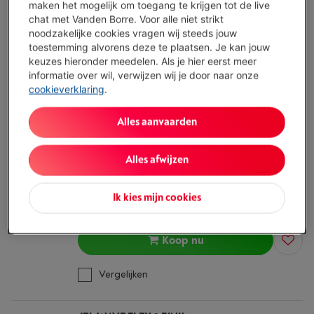
maken het mogelijk om toegang te krijgen tot de live
Beschikbaar
-
Bekijk voorraad
chat met Vanden Borre. Voor alle niet strikt
€ 69,95
noodzakelijke cookies vragen wij steeds jouw
toestemming alvorens deze te plaatsen. Je kan jouw
Koop nu
keuzes hieronder meedelen. Als je hier eerst meer
informatie over wil, verwijzen wij je door naar onze
Vergelijken
cookieverklaring
.
Alles aanvaarden
JBL WAVE FLEX 2 BLACK
(58)
Max. oortjesautonomie: 10 u.
Alles afwijzen
Max. oplaad­case-autonomie: 40 u.
Active Noise Cancelling : Neen
Ik kies mijn cookies
Beschikbaar
-
Bekijk voorraad
€ 55,99
Koop nu
Vergelijken