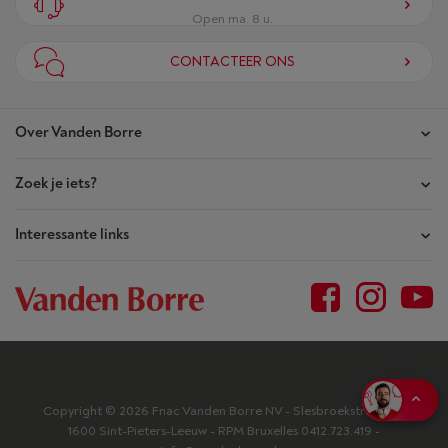
Open ma. 8 u.
CONTACTEER ONS
Over Vanden Borre
Zoek je iets?
Onze winkels
Akte van Vertrouwen
Interessante links
Je bestellingen
Wie zijn we?
Je herstellingen
Outlet
Sitemap
Herstellingsaanvraag
BtoB, bedrijven
Algemene voorwaarden
Laagsteprijsgarantie
Jobs
Privacy
Mijn aankoop herroepen
Blog
Toegankelijkheid
Copyright © 2026 Fnac Vanden Borre NV - Slesbroekstraat 101,
Deel je productenselectie
Veelgestelde vragen
1600 Sint-Pieters-Leeuw - RPM Bruxelles 0412.723.419 -
Vanden Borre Kitchen
Ik kies mijn cookies