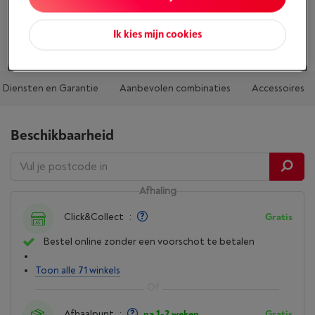
Enkel voor rechtshandigen
Toon alle specificaties
Ik kies mijn cookies
Diensten en Garantie
Aanbevolen combinaties
Accessoires
Beschikbaarheid
Afhaling
Click&Collect
:
Gratis
Bestel online zonder een voorschot te betalen
Toon alle 71 winkels
Afhaalpunt
:
na 1-2 weken
Gratis