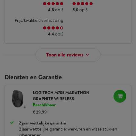
4,8
op 5
5,0
op 5
Prijs/kwaliteit verhouding
4,4
op 5
Toon alle reviews
Diensten en Garantie
LOGITECH M705 MARATHON
GRAPHITE WIRELESS
Beschikbaar
€ 29,99
2 jaar wettelijke garantie
2 jaar wettelijke garantie: werkuren en wisselstukken
inbegrepen.