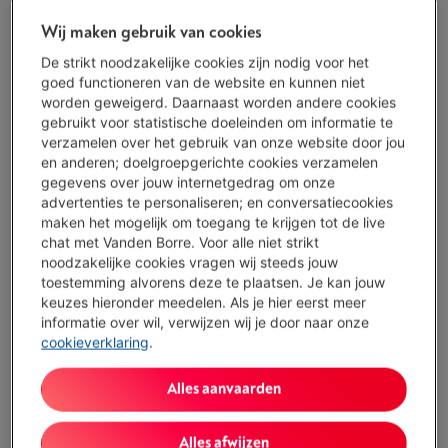
Wij maken gebruik van cookies
Beschikbaar
-
Bekijk voorraad
De strikt noodzakelijke cookies zijn nodig voor het
€ 29,99
goed functioneren van de website en kunnen niet
worden geweigerd. Daarnaast worden andere cookies
Koop nu
gebruikt voor statistische doeleinden om informatie te
verzamelen over het gebruik van onze website door jou
en anderen; doelgroepgerichte cookies verzamelen
Vergelijken
gegevens over jouw internetgedrag om onze
advertenties te personaliseren; en conversatiecookies
maken het mogelijk om toegang te krijgen tot de live
chat met Vanden Borre. Voor alle niet strikt
´Maak kennis met de marathonmuis´
noodzakelijke cookies vragen wij steeds jouw
toestemming alvorens deze te plaatsen. Je kan jouw
keuzes hieronder meedelen. Als je hier eerst meer
informatie over wil, verwijzen wij je door naar onze
Batterijlevensduur van ongeveer 36 maanden
cookieverklaring
.
Scrollen met twee modi kun je schakelen tussen snelheid
en precisie
Alles aanvaarden
Scrol horizontaal met het kantelwiel
Alles afwijzen