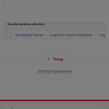
Gerelateerde producten:
Goedkope Muizen
Logitech-muizen Draadloos
Logit
Terug
LOGITECH producten