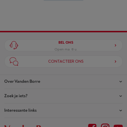
BEL ONS
Open ma. 8 u.
CONTACTEER ONS
Over Vanden Borre
Zoek je iets?
Onze winkels
Akte van Vertrouwen
Interessante links
Je bestellingen
Wie zijn we?
Je herstellingen