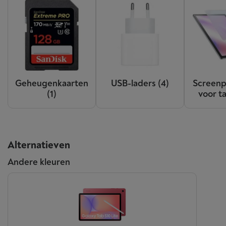
Geheugenkaarten
USB-laders
(4)
Screenp
(1)
voor t
Alternatieven
Andere kleuren