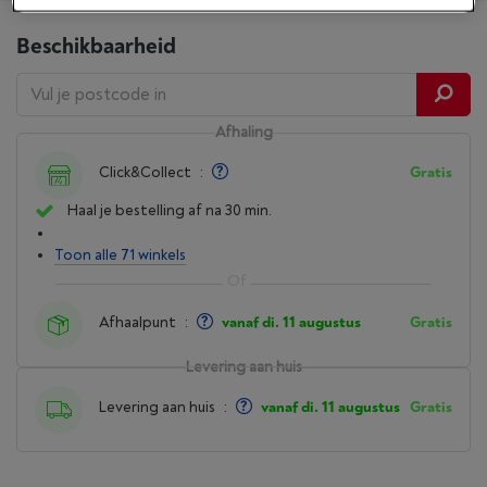
Beschikbaarheid
Afhaling
Click&Collect
:
Gratis
Haal je bestelling af na 30 min.
Toon alle 71 winkels
Afhaalpunt
:
vanaf di. 11 augustus
Gratis
Levering aan huis
Levering aan huis
:
vanaf di. 11 augustus
Gratis