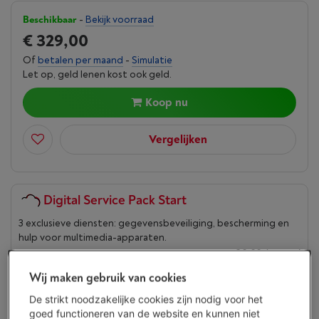
Beschikbaar
-
Bekijk voorraad
€ 329,00
Of
betalen per maand
-
Simulatie
Let op, geld lenen kost ook geld.
Koop nu
Vergelijken
Digital Service Pack Start
3 exclusieve diensten: gegevensbeveiliging, bescherming en
hulp voor multimedia-apparaten.
€ 9,99
/ maand
Meer info
Wij maken gebruik van cookies
De strikt noodzakelijke cookies zijn nodig voor het
Troeven
goed functioneren van de website en kunnen niet