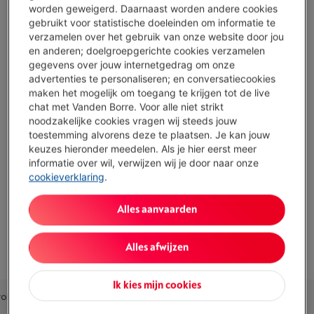
worden geweigerd. Daarnaast worden andere cookies
Helder 10,9'' scherm: geniet van een comfortabele
gebruikt voor statistische doeleinden om informatie te
kijkervaring, zelfs in volle zon
verzamelen over het gebruik van onze website door jou
Je kunt urenlang werken of streamen dankzij de grote
en anderen; doelgroepgerichte cookies verzamelen
batterij van 8.000 mAh en snellaadfunctie
gegevens over jouw internetgedrag om onze
advertenties te personaliseren; en conversatiecookies
De stereospeakers met Dolby Atmos zorgen voor een
maken het mogelijk om toegang te krijgen tot de live
meeslepende audio bij films en muziek
chat met Vanden Borre. Voor alle niet strikt
noodzakelijke cookies vragen wij steeds jouw
Het geheugen van 128 GB kan snel vol raken bij intensief
toestemming alvorens deze te plaatsen. Je kan jouw
gebruik
keuzes hieronder meedelen. Als je hier eerst meer
informatie over wil, verwijzen wij je door naar onze
Toon alle specificaties
cookieverklaring
.
Alles aanvaarden
Bestaat ook in andere kleuren
Alles afwijzen
Ik kies mijn cookies
olen combinaties
Accessoires
Alternatieven
Ons advies