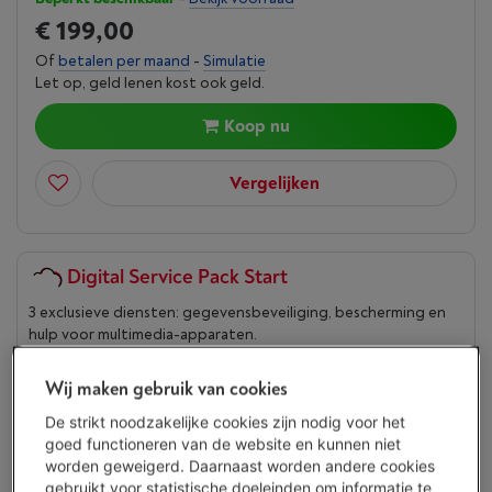
€ 199,00
Of
betalen per maand
-
Simulatie
Let op, geld lenen kost ook geld.
Koop nu
Vergelijken
Digital Service Pack Start
3 exclusieve diensten: gegevensbeveiliging, bescherming en
hulp voor multimedia-apparaten.
€ 9,99
/ maand
Meer info
Wij maken gebruik van cookies
De strikt noodzakelijke cookies zijn nodig voor het
Troeven
goed functioneren van de website en kunnen niet
worden geweigerd. Daarnaast worden andere cookies
De 4 Dolby Atmos-luidsprekers verbeteren het geluid
gebruikt voor statistische doeleinden om informatie te