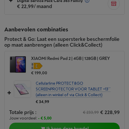
Digital Service Pack Care 365 Family
€ 22,99
/ maand
Aanbevolen combinaties
Protect & Go: Laat een supersterke beschermfolie
op maat aanbrengen (alleen Click&Collect)
XIAOMI Redmi Pad 2 | 4GB | 128GB | GREY
€ 199,00
Cellularline PROTECT&GO
SCREENPROTECTOR VOOR TABLET <13´´
(alleen in winkel of via Click & Collect)
€ 34,99
Totale prijs :
€ 228,99
€ 233,99
Jouw voordeel:
- € 5,00
Ik koop deze bundel