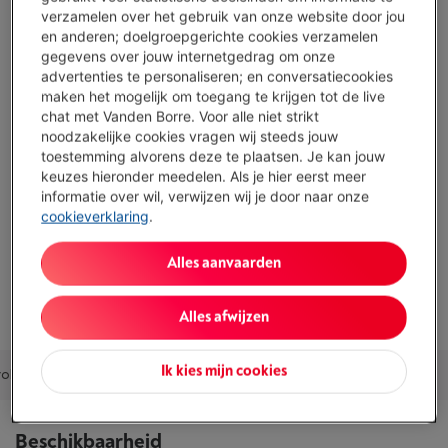
voor uw films, series of video-oproepen
verzamelen over het gebruik van onze website door jou
en anderen; doelgroepgerichte cookies verzamelen
Met 128 GB opslag kunt u uw foto's en zware apps zonder
gegevens over jouw internetgedrag om onze
zorgen opslaan.
advertenties te personaliseren; en conversatiecookies
11 inch screen and 90 Hz: very comfortable and smooth,
maken het mogelijk om toegang te krijgen tot de live
even for basic use
chat met Vanden Borre. Voor alle niet strikt
noodzakelijke cookies vragen wij steeds jouw
Niet geschikt voor veeleisende 3D spellen
toestemming alvorens deze te plaatsen. Je kan jouw
keuzes hieronder meedelen. Als je hier eerst meer
Toon alle specificaties
informatie over wil, verwijzen wij je door naar onze
cookieverklaring
.
Bestaat ook in andere kleuren
Alles aanvaarden
Alles afwijzen
Ik kies mijn cookies
olen combinaties
Accessoires
Alternatieven
Ons advies
Beschikbaarheid