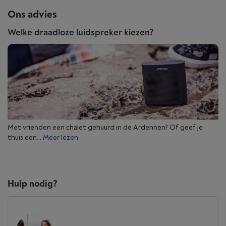
Ons advies
Welke draadloze luidspreker kiezen?
Muziek inbegrepen
Ontdek gratis muziek, originele content en
duizenden radiostations van over de hele wereld
Met vrienden een chalet gehuurd in de Ardennen? Of geef je
met Sonos Radio. Je vindt het in de Sonos-app
thuis een...
Meer lezen
zodra je je systeem hebt geïnstalleerd.
Hulp nodig?