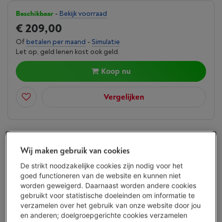
Beschikbaar
-
Bekijk voorraad
€ 209,00
Of
betalen per maand
-
Simulatie
Let op, geld lenen kost ook geld.
Koop nu
Vergelijken
´´Next-gen akoestisch ontwerp en
connectiviteit´´
Wij maken gebruik van cookies
De strikt noodzakelijke cookies zijn nodig voor het
goed functioneren van de website en kunnen niet
Compact design
worden geweigerd. Daarnaast worden andere cookies
gebruikt voor statistische doeleinden om informatie te
Krachtig geluid
verzamelen over het gebruik van onze website door jou
en anderen; doelgroepgerichte cookies verzamelen
Stream je muziek via wifi en bluetooth