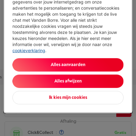
gegevens over jouw internetgedrag om onze
advertenties te personaliseren; en conversatiecookies
Geen oplaadbare batterij
maken het mogelijk om toegang te krijgen tot de live
Toon alle specificaties
chat met Vanden Borre. Voor alle niet strikt
noodzakelijke cookies vragen wij steeds jouw
toestemming alvorens deze te plaatsen. Je kan jouw
keuzes hieronder meedelen. Als je hier eerst meer
Bestaat ook in andere kleuren
informatie over wil, verwijzen wij je door naar onze
cookieverklaring
.
Alles aanvaarden
s
Accessoires
Outlet deal
Alternatieven
Ons advies
Alles afwijzen
Beschikbaarheid
Ik kies mijn cookies
Afhaling
Click&Collect
:
Gratis