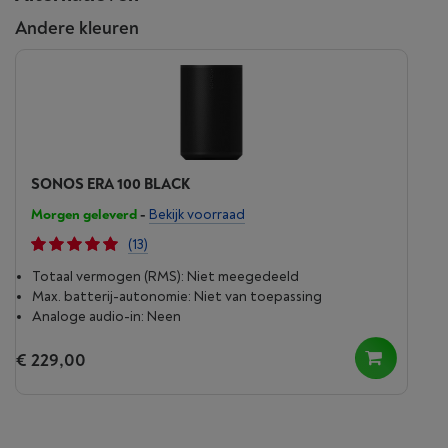
Andere kleuren
In een handomdraai
geïnstalleerd
SONOS ERA 100 BLACK
Ga van uitpakken naar ongelofelijk geluid in maar
Morgen geleverd
-
Bekijk voorraad
een paar minuten. Steek de stekker in het
(13)
stopcontact, verbind je telefoon of tablet met wifi en
open de Sonos-app.
Totaal vermogen (RMS): Niet meegedeeld
Max. batterij-autonomie: Niet van toepassing
Analoge audio-in: Neen
€ 229,00