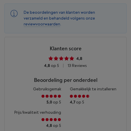
De beoordelingen van klanten worden
verzameld en behandeld volgens onze
Superieure
reviewvoorwaarden
.
geluidskracht
Klanten score
Het next-gen akoestische binnenwerk brengt je muziek
4,8
tot leven met gedetailleerde stereoseparatie en diepe
bass bij elk volume.
4,8
op 5
|
13 Reviews
Beoordeling per onderdeel
Gebruiksgemak
Gemakkelijk te installeren
5,0
op 5
4,7
op 5
Prijs/kwaliteit verhouding
4,8
op 5