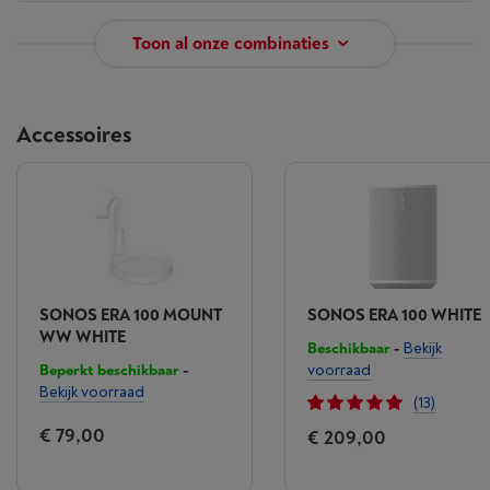
apparaat
Toon al onze combinaties
Accessoires
WiFi
De beste geluidservaring
Stream audio in de hoogste kwaliteit van waar
je maar wilt. Zonder onderbrekingen van
SONOS ERA 100 MOUNT
SONOS ERA 100 WHITE
telefoontjes of notificaties.
WW WHITE
Beschikbaar
-
Bekijk
Beperkt beschikbaar
-
voorraad
®
Bluetooth
Bekijk voorraad
(13)
€ 79,00
€ 209,00
Altijd verbonden
Met één druk op de knop kunnen jij, je familie