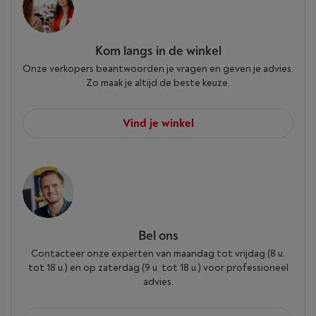
Kom langs in de winkel
Onze verkopers beantwoorden je vragen en geven je advies.
Zo maak je altijd de beste keuze.
Stelt zichzelf voor je af
Vind je winkel
Met één tik in de Sonos-app analyseert Trueplay
tuning-technologie de unieke akoestiek van je ruimte
en optimaliseert het de EQ van de speaker. Zo klinkt
al je content zoals het bedoeld is.
Bel ons
Bedien je systeem
Contacteer onze experten van maandag tot vrijdag (8 u.
tot 18 u.) en op zaterdag (9 u. tot 18 u.) voor professioneel
advies.
op jouw manier