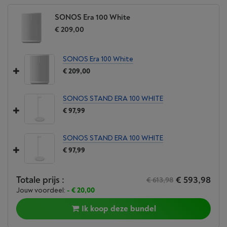
veelzijdigheid
SONOS Era 100 White
€ 209,00
Plaats deze speaker waar je maar wilt luisteren. Het
compacte design past overal. Of het nu op je
boekenplank, aanrecht, bureau of nachtkastje is.
SONOS Era 100 White
€ 209,00
SONOS STAND ERA 100 WHITE
€ 97,99
SONOS STAND ERA 100 WHITE
€ 97,99
Totale prijs :
€ 593,98
€ 613,98
Jouw voordeel:
- € 20,00
Ik koop deze bundel
Speel vanaf elke
dienst of