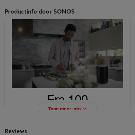
Productinfo door SONOS
Era 100
Toon meer info
Een icoon,
Reviews
geremasterd