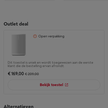
en je vrienden rechtstreeks vanaf een
gekoppeld bluetooth-apparaat streamen.²
Lijningang
Outlet deal
Ontdek nieuwe luistermogelijkheden
Open verpakking
Verbind een platenspeler, computer of andere
geluidsbron met een aux-kabel en de Sonos-
lijningangsadapter.³
Dit toestel is uniek en wordt toegewezen aan de eerste
klant die de bestelling ervan afrondt.
€ 169,00
€ 209,00
Bekijk toestel
Alternatieven