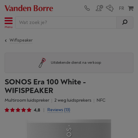
Menu
Wifispeaker
Uitstekende dienst na verkoop
SONOS Era 100 White -
WIFISPEAKER
Multiroom luidspreker
2 weg luidsprekers
NFC
4,8
Reviews
(13)
|