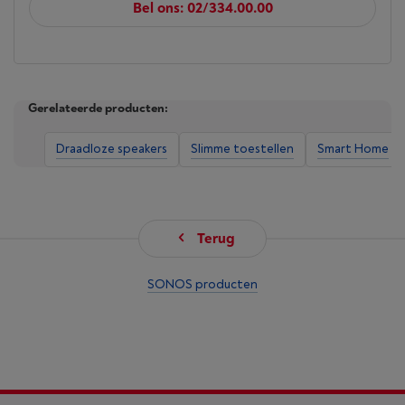
Bel ons: 02/334.00.00
Touch controls
Gerelateerde producten:
Draadloze speakers
Slimme toestellen
Smart Home
Terug
SONOS producten
Touch & go
Intuïtieve touchtoetsen maken snelle bediening
mogelijk zonder dat je je scherm hoeft te gebruiken.
Tik of swipe om af te spelen, te pauzeren, het
volume aan te passen en je Sonos-speakers te