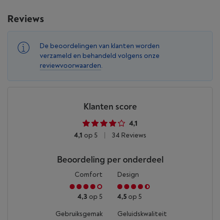
Reviews
De beoordelingen van klanten worden
verzameld en behandeld volgens onze
reviewvoorwaarden
.
Klanten score
4,1
4,1
op 5
|
34 Reviews
Beoordeling per onderdeel
Comfort
Design
4,3
op 5
4,5
op 5
Gebruiksgemak
Geluidskwaliteit