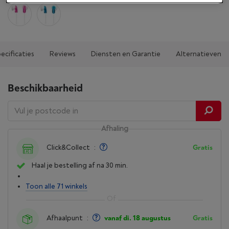
ecificaties
Reviews
Diensten en Garantie
Alternatieven
Beschikbaarheid
Afhaling
Click&Collect
:
Gratis
Haal je bestelling af na 30 min.
Toon alle 71 winkels
Afhaalpunt
:
vanaf di. 18 augustus
Gratis