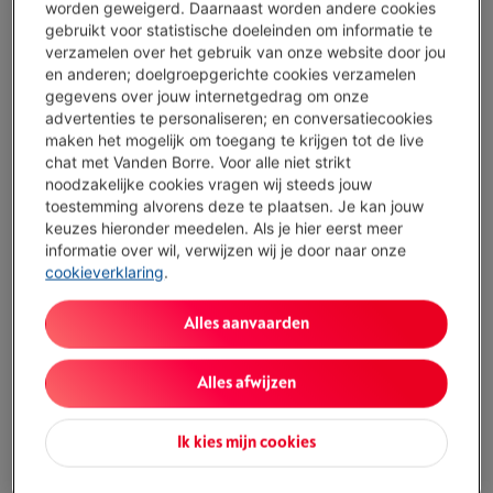
€ 7,84
worden geweigerd. Daarnaast worden andere cookies
gebruikt voor statistische doeleinden om informatie te
Koop nu
verzamelen over het gebruik van onze website door jou
en anderen; doelgroepgerichte cookies verzamelen
gegevens over jouw internetgedrag om onze
Vergelijken
advertenties te personaliseren; en conversatiecookies
maken het mogelijk om toegang te krijgen tot de live
chat met Vanden Borre. Voor alle niet strikt
noodzakelijke cookies vragen wij steeds jouw
Troeven
toestemming alvorens deze te plaatsen. Je kan jouw
keuzes hieronder meedelen. Als je hier eerst meer
Universele 3,5 mini jack aansluiting
informatie over wil, verwijzen wij je door naar onze
cookieverklaring
.
Kabel van 1,2 meter
L-vormige stekker
Alles aanvaarden
Geen afstandsbediening of microfoon
Alles afwijzen
Toon alle specificaties
Ik kies mijn cookies
Bestaat ook in andere kleuren