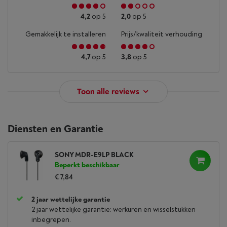
4,2
op 5
2,0
op 5
Gemakkelijk te installeren
Prijs/kwaliteit verhouding
4,7
op 5
3,8
op 5
Toon alle reviews
Diensten en Garantie
SONY MDR-E9LP BLACK
Beperkt beschikbaar
€ 7,84
2 jaar wettelijke garantie
2 jaar wettelijke garantie: werkuren en wisselstukken
inbegrepen.