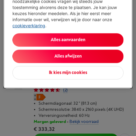
noodzakelijke cookies vragen wij steeds jouw
Schermresolutie: 1920 x 1080 pixels (Full HD)
toestemming alvorens deze te plaatsen. Je kan jouw
Verversingssnelheid: 100 Hz
keuzes hieronder meedelen. Als je hier eerst meer
Morgen geleverd
-
Bekijk voorraad
informatie over wil, verwijzen wij je door naar onze
€ 129,00
cookieverklaring
.
Koop nu
Alles aanvaarden
Vergelijken
Alles afwijzen
Ik kies mijn cookies
SAMSUNG SMART MONITOR M7
(LS32FM703UUXEN)
(2)
Schermdiagonaal: 32 " (81.3 cm)
Schermresolutie: 3840 x 2160 pixels (4K UHD)
Verversingssnelheid: 60 Hz
Morgen geleverd
-
Bekijk voorraad
€ 333,32