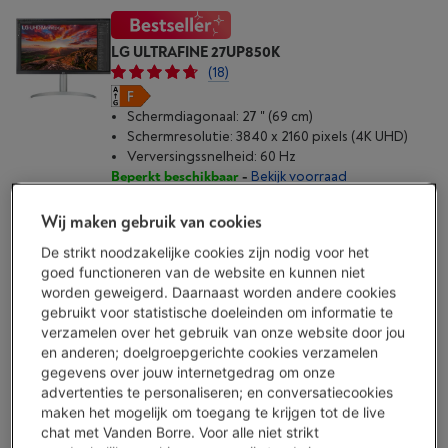
LG ULTRAFINE 27UP850K
(18)
Schermdiagonaal: 27 " (69 cm)
Schermresolutie: 3840 x 2160 pixels (4K UHD)
Verversingssnelheid: 60 Hz
Beperkt beschikbaar
-
Bekijk voorraad
€ 262,00
Wij maken gebruik van cookies
Koop nu
De strikt noodzakelijke cookies zijn nodig voor het
goed functioneren van de website en kunnen niet
Vergelijken
worden geweigerd. Daarnaast worden andere cookies
gebruikt voor statistische doeleinden om informatie te
verzamelen over het gebruik van onze website door jou
en anderen; doelgroepgerichte cookies verzamelen
gegevens over jouw internetgedrag om onze
SAMSUNG LS27D396GAUXEN
advertenties te personaliseren; en conversatiecookies
(3)
maken het mogelijk om toegang te krijgen tot de live
chat met Vanden Borre. Voor alle niet strikt
Schermdiagonaal: 27 " (69 cm)