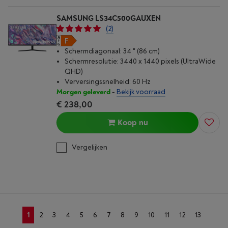
SAMSUNG LS34C500GAUXEN
(2)
Schermdiagonaal: 34 " (86 cm)
Schermresolutie: 3440 x 1440 pixels (UltraWide
QHD)
Verversingssnelheid: 60 Hz
Morgen geleverd
-
Bekijk voorraad
€ 238,00
Koop nu
Vergelijken
1
2
3
4
5
6
7
8
9
10
11
12
13