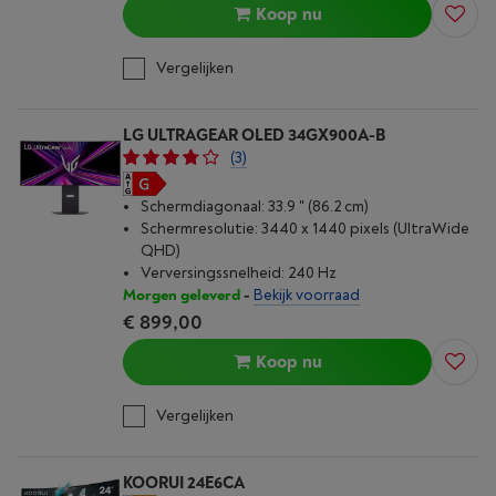
Koop nu
Vergelijken
LG ULTRAGEAR OLED 34GX900A-B
(3)
Schermdiagonaal: 33.9 " (86.2 cm)
Schermresolutie: 3440 x 1440 pixels (UltraWide
QHD)
Verversingssnelheid: 240 Hz
Morgen geleverd
-
Bekijk voorraad
€ 899,00
Koop nu
Vergelijken
KOORUI 24E6CA