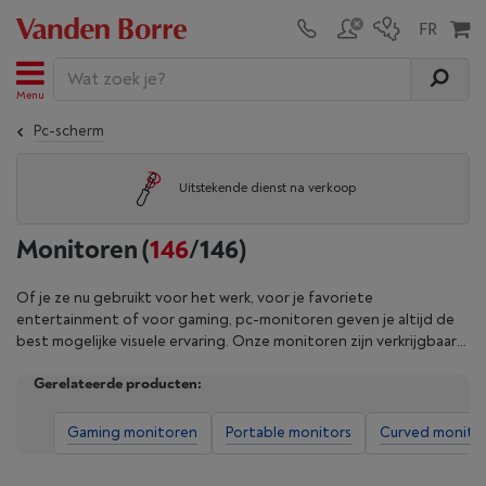
Menu
Pc-scherm
Uitstekende dienst na verkoop
Monitoren
(
146
/146)
Of je ze nu gebruikt voor het werk, voor je favoriete
entertainment of voor gaming, pc-monitoren geven je altijd de
best mogelijke visuele ervaring. Onze monitoren zijn verkrijgbaar
in verschillende formaten en resoluties op maat van elke situatie,
Gerelateerde producten:
van IPS-schermen voor natuurlijke kleuren tot LED-modellen voor
een betere helderheid. Of je nu op zoek bent naar een Full HD-
scherm voor in je kantoor, een 4K-monitor met gedetailleerde
Gaming monitoren
Portable monitors
Curved monito
weergave of een model met een snelle reactietijd voor gaming, je
vindt hier het scherm dat perfect aan je behoeften voldoet.