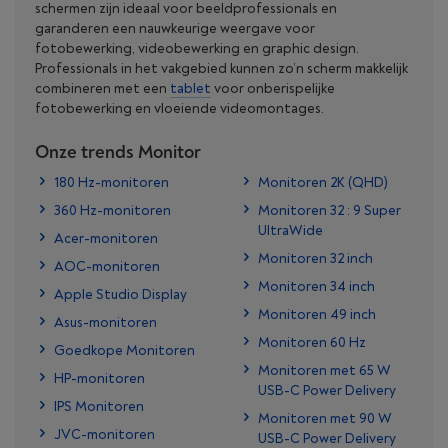
schermen zijn ideaal voor beeldprofessionals en
garanderen een nauwkeurige weergave voor
fotobewerking, videobewerking en graphic design.
Professionals in het vakgebied kunnen zo’n scherm makkelijk
combineren met een
tablet
voor onberispelijke
fotobewerking en vloeiende videomontages.
Onze trends Monitor
180 Hz-monitoren
Monitoren 2K (QHD)
360 Hz-monitoren
Monitoren 32 : 9 Super
UltraWide
Acer-monitoren
Monitoren 32 inch
AOC-monitoren
Monitoren 34 inch
Apple Studio Display
Monitoren 49 inch
Asus-monitoren
Monitoren 60 Hz
Goedkope Monitoren
Monitoren met 65 W
HP-monitoren
USB-C Power Delivery
IPS Monitoren
Monitoren met 90 W
JVC-monitoren
USB-C Power Delivery