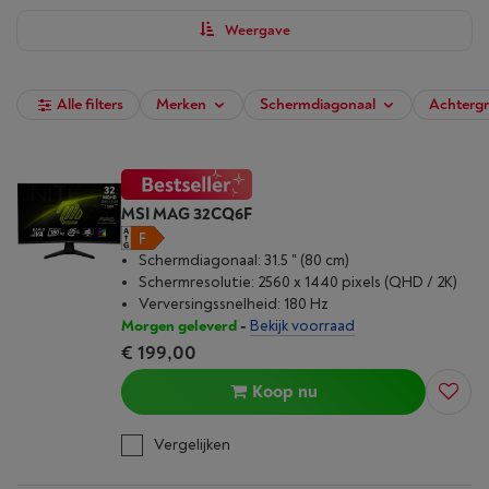
Verfijn je zoekopdracht met onze filters en vind de ideale pc-
monitor bij Vanden Borre.
Weergave
Alle filters
Merken
Schermdiagonaal
Achtergr
MSI MAG 32CQ6F
Schermdiagonaal: 31.5 " (80 cm)
Schermresolutie: 2560 x 1440 pixels (QHD / 2K)
Verversingssnelheid: 180 Hz
Morgen geleverd
-
Bekijk voorraad
€ 199,00
Koop nu
Vergelijken