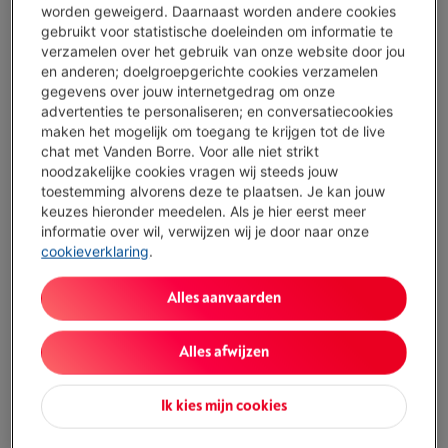
worden geweigerd. Daarnaast worden andere cookies
1.500,00 EUR aan een JAARLIJKS KOSTENPERCENTAGE van 14,5 % waarvan
0,02% maandelijkse kaartkosten van het geleende kapitaal (VARIABELE
gebruikt voor statistische doeleinden om informatie te
debetrentevoet van 14,23%), en een debetrentevoet van 6,24%.
verzamelen over het gebruik van onze website door jou
en anderen; doelgroepgerichte cookies verzamelen
gegevens over jouw internetgedrag om onze
Beperkt beschikbaar
-
Bekijk voorraad
advertenties te personaliseren; en conversatiecookies
€ 469,90
maken het mogelijk om toegang te krijgen tot de live
chat met Vanden Borre. Voor alle niet strikt
Of 10 betalingen van € 48,35 -
Meer info
noodzakelijke cookies vragen wij steeds jouw
Debetrentevoet 6,24%, Kredietkost € 13,60
toestemming alvorens deze te plaatsen. Je kan jouw
keuzes hieronder meedelen. Als je hier eerst meer
Koop nu
informatie over wil, verwijzen wij je door naar onze
cookieverklaring
.
Vergelijken
Alles aanvaarden
Alles afwijzen
Specificaties
Type: Powerline starterskit
Ik kies mijn cookies
Wifi: 802.11ax (Wifi 6)