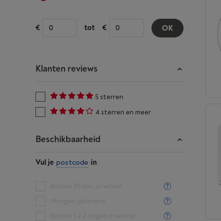
tot
OK
Klanten reviews
5 sterren
4 sterren en meer
Beschikbaarheid
Vul je
postcode
in
Binnen 30 min. in winkel
Morgen geleverd
Binnen 1 à 2 dagen in winkel