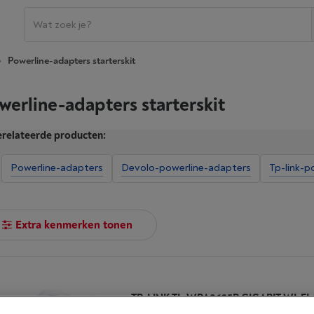
Powerline-adapters starterskit
werline-adapters starterskit
relateerde producten:
Powerline-adapters
Devolo-powerline-adapters
Tp-link-p
Extra kenmerken tonen
|
Reviews
(68)