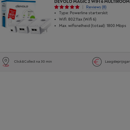
DEVOLO MAGIC 2 WIFI 6 MULTIROOM
|
Reviews
(8)
Type: Powerline starterskit
Wifi: 802.11ax (Wifi 6)
Max. wifisnelheid (totaal): 1800 Mbps
Click&Collect na 30 min
Laagsteprijsgar