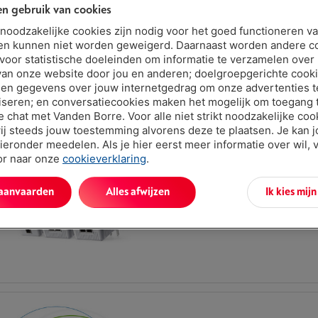
n gebruik van cookies
Type: Powerline starterskit
Wifi: 802.11ac (Wifi 5)
t noodzakelijke cookies zijn nodig voor het goed functioneren v
Max. wifisnelheid (totaal): 1350 Mbps
en kunnen niet worden geweigerd. Daarnaast worden andere c
 voor statistische doeleinden om informatie te verzamelen over
van onze website door jou en anderen; doelgroepgerichte cook
en gegevens over jouw internetgedrag om onze advertenties t
iseren; en conversatiecookies maken het mogelijk om toegang t
ve chat met Vanden Borre. Voor alle niet strikt noodzakelijke coo
ij steeds jouw toestemming alvorens deze te plaatsen. Je kan 
ieronder meedelen. Als je hier eerst meer informatie over wil, 
oor naar onze
cookieverklaring
.
DEVOLO MAGIC 2 WIFI NEXT MULTIR
|
Reviews
(22)
Type: Powerline starterskit
 aanvaarden
Alles afwijzen
Ik kies mij
Wifi: AC Wave 2
Max. wifisnelheid (totaal): 2400 Mbps