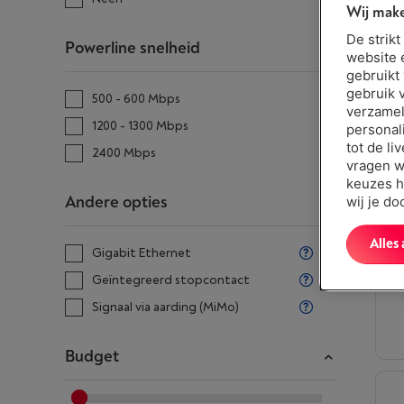
Wij make
De strik
Powerline snelheid
website 
gebruikt
gebruik 
500 - 600 Mbps
verzamel
1200 - 1300 Mbps
personal
tot de li
2400 Mbps
vragen w
keuzes h
Andere opties
wij je d
Alles
Gigabit Ethernet
Geïntegreerd stopcontact
Signaal via aarding (MiMo)
Budget