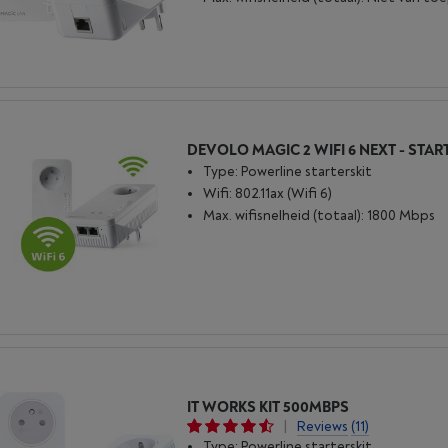
DEVOLO MAGIC 2 WIFI 6 NEXT - START
Type: Powerline starterskit
Wifi: 802.11ax (Wifi 6)
Max. wifisnelheid (totaal): 1800 Mbps
IT WORKS KIT 500MBPS
|
Reviews
(11)
Type: Powerline starterskit