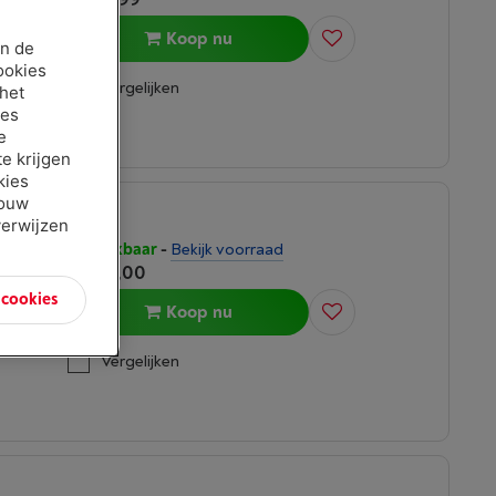
Koop nu
an de
ookies
Vergelijken
 het
ies
e
e krijgen
kies
jouw
verwijzen
O
Beschikbaar
-
Bekijk voorraad
€ 329,00
n cookies
Koop nu
Vergelijken