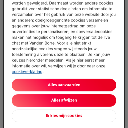
Morgen geleverd
-
Bekijk voorraad
worden geweigerd. Daarnaast worden andere cookies
gebruikt voor statistische doeleinden om informatie te
€ 99,95
verzamelen over het gebruik van onze website door jou
Of
betalen per maand
-
Simulatie
en anderen; doelgroepgerichte cookies verzamelen
Let op, geld lenen kost ook geld.
gegevens over jouw internetgedrag om onze
advertenties te personaliseren; en conversatiecookies
Koop nu
maken het mogelijk om toegang te krijgen tot de live
chat met Vanden Borre. Voor alle niet strikt
noodzakelijke cookies vragen wij steeds jouw
Vergelijken
toestemming alvorens deze te plaatsen. Je kan jouw
keuzes hieronder meedelen. Als je hier eerst meer
informatie over wil, verwijzen wij je door naar onze
cookieverklaring
.
Troeven
Alles aanvaarden
Plug-and-Play: geen configuratie vereist
Breid je wifi-netwerk uit via je elektriciteitsnet
Alles afwijzen
Ondersteunt de nieuwste wifi 6E-norm
Ik kies mijn cookies
Slechts één adapter meegeleverd
Toon alle specificaties