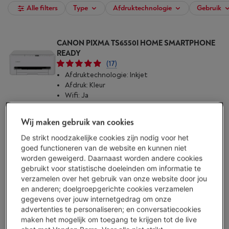
Alle filters
Type
Afdruktechnologie
Gebruik
CANON PIXMA TS6550I HOME SMARTPHONE
READY
(17)
Afdruktechnologie: Inkjet
Afdruk: Kleur
Wifi: Ja
Morgen geleverd
-
Bekijk voorraad
€ 89,00
Wij maken gebruik van cookies
Koop nu
De strikt noodzakelijke cookies zijn nodig voor het
goed functioneren van de website en kunnen niet
worden geweigerd. Daarnaast worden andere cookies
Vergelijken
gebruikt voor statistische doeleinden om informatie te
verzamelen over het gebruik van onze website door jou
en anderen; doelgroepgerichte cookies verzamelen
CANON PIXMA TS7550I HOME & OFFICE
gegevens over jouw internetgedrag om onze
SMARTPHONE READY
advertenties te personaliseren; en conversatiecookies
(4)
maken het mogelijk om toegang te krijgen tot de live
Afdruktechnologie: Inkjet