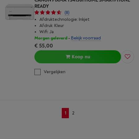
CANON PIXMA TS4150I HOME SMARTPHONE
READY
(8)
Afdruktechnologie: Inkjet
Afdruk: Kleur
Wifi: Ja
Morgen geleverd
-
Bekijk voorraad
€ 55,00
Koop nu
Vergelijken
1
2