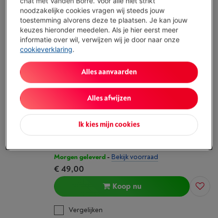
chat met Vanden Borre. Voor alle niet strikt
Afdruk: Kleur
noodzakelijke cookies vragen wij steeds jouw
Wifi: Ja
toestemming alvorens deze te plaatsen. Je kan jouw
Morgen geleverd
-
Bekijk voorraad
keuzes hieronder meedelen. Als je hier eerst meer
€ 84,99
informatie over wil, verwijzen wij je door naar onze
cookieverklaring
.
Koop nu
Alles aanvaarden
Vergelijken
Alles afwijzen
CANON PIXMA TS3750I
(31)
Ik kies mijn cookies
Afdruktechnologie: Inkjet
Afdruk: Kleur
Wifi: Ja
Morgen geleverd
-
Bekijk voorraad
€ 49,00
Koop nu
Vergelijken