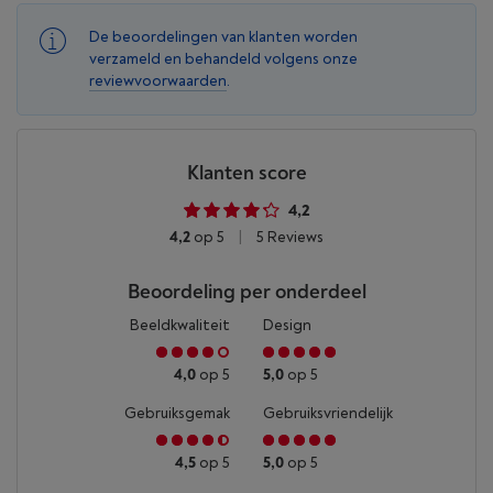
De beoordelingen van klanten worden
verzameld en behandeld volgens onze
reviewvoorwaarden
.
Klanten score
4,2
4,2
op 5
|
5 Reviews
Beoordeling per onderdeel
Beeldkwaliteit
Design
4,0
op 5
5,0
op 5
Gebruiksgemak
Gebruiksvriendelijk
4,5
op 5
5,0
op 5