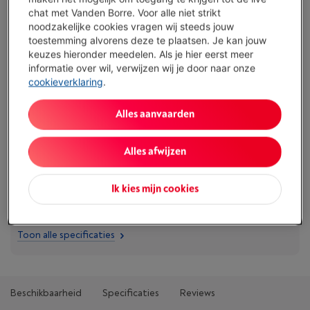
€ 99,00
chat met Vanden Borre. Voor alle niet strikt
Of
betalen per maand
-
Simulatie
noodzakelijke cookies vragen wij steeds jouw
Let op, geld lenen kost ook geld.
toestemming alvorens deze te plaatsen. Je kan jouw
Minder dan 5 in stock, bestel nu!
keuzes hieronder meedelen. Als je hier eerst meer
informatie over wil, verwijzen wij je door naar onze
cookieverklaring
.
Koop nu
Alles aanvaarden
Vergelijken
Alles afwijzen
Troeven
Ik kies mijn cookies
Type: Mobiel videoscherm
Toon alle specificaties
Beschikbaarheid
Specificaties
Reviews