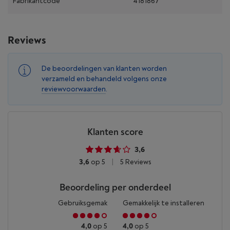
Fabrikantcode
4181867
Reviews
De beoordelingen van klanten worden
verzameld en behandeld volgens onze
reviewvoorwaarden
.
Klanten score
3,6
3,6
op 5
|
5 Reviews
Beoordeling per onderdeel
Gebruiksgemak
Gemakkelijk te installeren
4,0
op 5
4,0
op 5