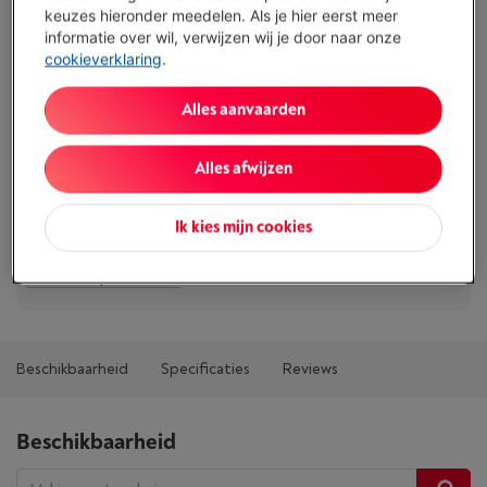
Vergelijken
keuzes hieronder meedelen. Als je hier eerst meer
informatie over wil, verwijzen wij je door naar onze
cookieverklaring
.
Specificaties
Alles aanvaarden
Type: Reiniging / onderhoud
Alles afwijzen
Type accessoire: Reinigingsmiddel
Omschrijving: Spray voor reiniging kookplaten inductie,
Ik kies mijn cookies
vitrokeramisch, glas
Toon alle specificaties
Beschikbaarheid
Specificaties
Reviews
Beschikbaarheid