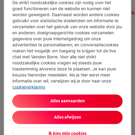
De strikt noodzakelijke cookies zijn nodig voor het
goed functioneren van de website en kunnen niet
Alle filters
Beschikbaarheid
Type accessoire
R
worden geweigerd. Daarnaast worden andere cookies
gebruikt voor statistische doeleinden om informatie te
verzamelen over het gebruik van onze website door jou
en anderen; doelgroepgerichte cookies verzamelen
WPRO INOX CLEANER SPRAY
gegevens over jouw internetgedrag om onze
(3)
advertenties te personaliseren; en conversatiecookies
Type: Reiniging / onderhoud
maken het mogelijk om toegang te krijgen tot de live
Type accessoire: Reinigingsmiddel
chat met Vanden Borre. Voor alle niet strikt
Omschrijving: Reinigingscrème voor roestvrij
noodzakelijke cookies vragen wij steeds jouw
staal en chroom, inhoud 250 ml
toestemming alvorens deze te plaatsen. Je kan jouw
Beperkt beschikbaar
-
Bekijk voorraad
keuzes hieronder meedelen. Als je hier eerst meer
€ 9,99
informatie over wil, verwijzen wij je door naar onze
cookieverklaring
.
Koop nu
Alles aanvaarden
Vergelijken
Alles afwijzen
WPRO VITRO CLEANER SPRAY
(5)
Ik kies mijn cookies
Type: Reiniging / onderhoud