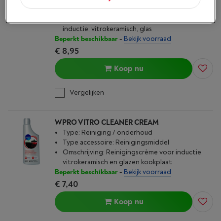
Type accessoire: Reinigingsmiddel
Omschrijving: Spray voor reiniging kookplaten
inductie, vitrokeramisch, glas
Beperkt beschikbaar
-
Bekijk voorraad
€ 8,95
Koop nu
Vergelijken
WPRO VITRO CLEANER CREAM
Type: Reiniging / onderhoud
Type accessoire: Reinigingsmiddel
Omschrijving: Reinigingscrème voor inductie,
vitrokeramisch en glazen kookplaat
Beperkt beschikbaar
-
Bekijk voorraad
€ 7,40
Koop nu