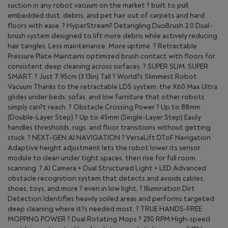
suction in any robot vacuum on the market ? built to pull
embedded dust, debris, and pet hair out of carpets and hard
floors with ease. ? HyperStream? Detangling DuoBrush 2.0 Dual-
brush system designed to lift more debris while actively reducing
hair tangles. Less maintenance. More uptime. ? Retractable
Pressure Plate Maintains optimized brush contact with floors for
consistent deep cleaning across surfaces. ? SUPER SLIM. SUPER
SMART. ? Just 7.95cm (3.13in) Tall ? World?s Slimmest Robot
Vacuum Thanks to the retractable LDS system, the X60 Max Ultra
glides under beds, sofas, and low furniture that other robots
simply can?t reach. ? Obstacle Crossing Power ? Up to 88mm
(Double-Layer Step) ? Up to 45mm (Single-Layer Step) Easily
handles thresholds, rugs, and floor transitions without getting
stuck. ? NEXT-GEN AI NAVIGATION ? VersaLift DToF Navigation
Adaptive height adjustment lets the robot lower its sensor
module to clean under tight spaces, then rise for full room
scanning. ? AI Camera + Dual Structured Light + LED Advanced
obstacle recognition system that detects and avoids cables,
shoes, toys, and more ? even in low light. ? Illumination Dirt
Detection Identifies heavily soiled areas and performs targeted
deep cleaning where it?s needed most. ? TRUE HANDS-FREE
MOPPING POWER ? Dual Rotating Mops ? 230 RPM High-speed