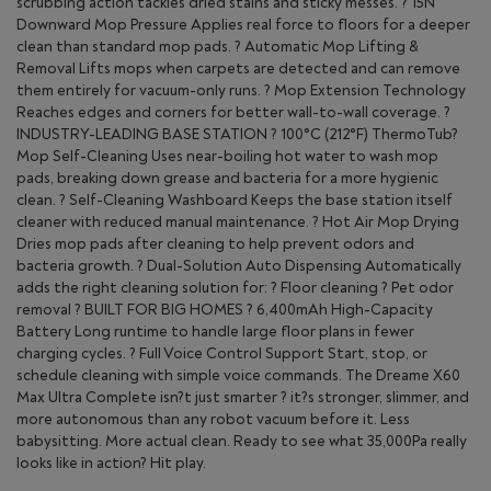
scrubbing action tackles dried stains and sticky messes. ? 15N
Downward Mop Pressure Applies real force to floors for a deeper
clean than standard mop pads. ? Automatic Mop Lifting &
Removal Lifts mops when carpets are detected and can remove
them entirely for vacuum-only runs. ? Mop Extension Technology
Reaches edges and corners for better wall-to-wall coverage. ?
INDUSTRY-LEADING BASE STATION ? 100°C (212°F) ThermoTub?
Mop Self-Cleaning Uses near-boiling hot water to wash mop
pads, breaking down grease and bacteria for a more hygienic
clean. ? Self-Cleaning Washboard Keeps the base station itself
cleaner with reduced manual maintenance. ? Hot Air Mop Drying
Dries mop pads after cleaning to help prevent odors and
bacteria growth. ? Dual-Solution Auto Dispensing Automatically
adds the right cleaning solution for: ? Floor cleaning ? Pet odor
removal ? BUILT FOR BIG HOMES ? 6,400mAh High-Capacity
Battery Long runtime to handle large floor plans in fewer
charging cycles. ? Full Voice Control Support Start, stop, or
schedule cleaning with simple voice commands. The Dreame X60
Max Ultra Complete isn?t just smarter ? it?s stronger, slimmer, and
more autonomous than any robot vacuum before it. Less
babysitting. More actual clean. Ready to see what 35,000Pa really
looks like in action? Hit play.