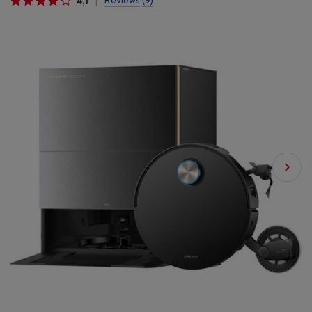
4,1
Reviews
(9)
|