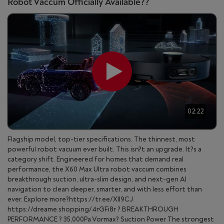
Robot Vaccum Officially Available??
02:22
Flagship model, top-tier specifications. The thinnest, most
powerful robot vacuum ever built. This isn?t an upgrade. It?s a
category shift. Engineered for homes that demand real
performance, the X60 Max Ultra robot vaccum combines
breakthrough suction, ultra-slim design, and next-gen AI
navigation to clean deeper, smarter, and with less effort than
ever. Explore more?https://tr.ee/XlI9CJ
https://dreame.shopping/4rGFi8r ? BREAKTHROUGH
PERFORMANCE ? 35,000Pa Vormax? Suction Power The strongest