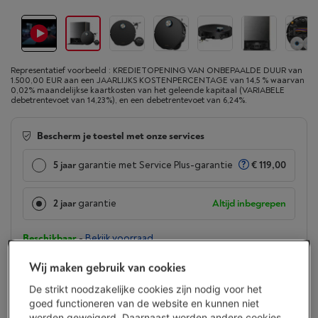
Representatief voorbeeld : KREDIETOPENING VAN ONBEPAALDE DUUR van
1.500,00 EUR aan een JAARLIJKS KOSTENPERCENTAGE van 14,5 % waarvan
0,02% maandelijkse kaartkosten van het geleende kapitaal (VARIABELE
debetrentevoet van 14,23%), en een debetrentevoet van 6,24%.
Bescherm je toestel met onze services
5 jaar
garantie met Service Plus-garantie
€ 119,00
2 jaar
garantie
Altijd inbegrepen
Beschikbaar
-
Bekijk voorraad
€ 1.499,00
Wij maken gebruik van cookies
Of 24 betalingen van € 66,63 -
Meer info
De strikt noodzakelijke cookies zijn nodig voor het
Debetrentevoet 6,24%, Kredietkost € 100,12
goed functioneren van de website en kunnen niet
worden geweigerd. Daarnaast worden andere cookies