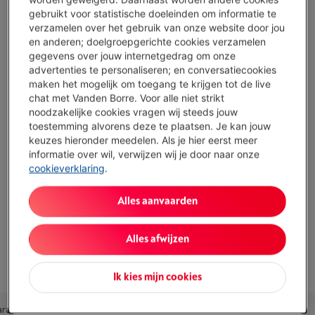
Koop nu
gebruikt voor statistische doeleinden om informatie te
verzamelen over het gebruik van onze website door jou
en anderen; doelgroepgerichte cookies verzamelen
Vergelijken
gegevens over jouw internetgedrag om onze
advertenties te personaliseren; en conversatiecookies
maken het mogelijk om toegang te krijgen tot de live
chat met Vanden Borre. Voor alle niet strikt
Troeven
noodzakelijke cookies vragen wij steeds jouw
toestemming alvorens deze te plaatsen. Je kan jouw
Zuigkracht 42.000 Pa: grondige reiniging van tapijten en
keuzes hieronder meedelen. Als je hier eerst meer
dierenharen in één enkele beurt
informatie over wil, verwijzen wij je door naar onze
cookieverklaring
.
UltraExtend-borstel: nauwkeurige reiniging van hoeken,
plinten en minder bereikbare plekken
Alles aanvaarden
Automatisch station: legen, reinigen met heet water en
drogen
Alles afwijzen
Toon alle specificaties
Ik kies mijn cookies
arantie
Aanbevolen combinaties
Accessoires
Ons advies